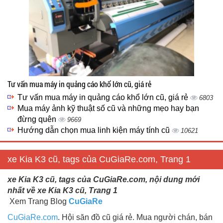
Tư vấn mua máy in quảng cáo khổ lớn cũ, giá rẻ
Tư vấn mua máy in quảng cáo khổ lớn cũ, giá rẻ
6803
Mua máy ảnh kỹ thuật số cũ và những mẹo hay bạn
đừng quên
9669
Hướng dẫn chọn mua linh kiện máy tính cũ
10621
xe Kia K3 cũ, tags của CuGiaRe.com, Trang 1
xe Kia K3 cũ, tags của CuGiaRe.com, nội dung mới
nhất về xe Kia K3 cũ, Trang 1
Xem Trang Blog
CuGiaRe
CuGiaRe.com
. Hội săn đồ cũ giá rẻ. Mua người chán, bán