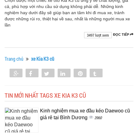
Chọn được một chiếc xe ôtô Kia K3 cũ ưng ý về chất lượng, giá
cả, phù hợp với nhu cầu sử dụng không phải dễ. Những kinh
nghiệm hay dưới đây sẽ giúp bạn an tâm khi đi mua xe, tránh
được những rủi ro, thiệt hại về sau, nhất là những người mua xe
lần
3497 lượt xem
ĐỌC TIẾP
Trang chủ
xe Kia K3 cũ
Share
Share
Tweet
Share
Pin
Tumblr
0
TIN MỚI NHẤT TAGS XE KIA K3 CŨ
Kinh nghiệm mua xe đầu kéo Daewoo cũ
giá rẻ tại Bình Dương
3960