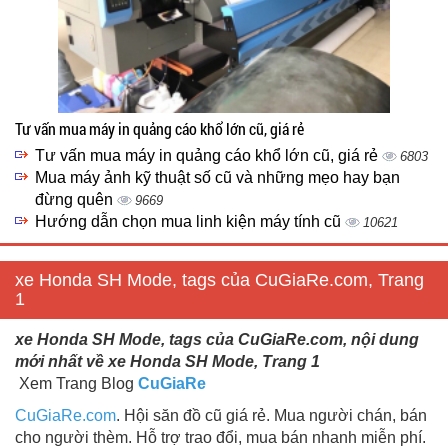
Tư vấn mua máy in quảng cáo khổ lớn cũ, giá rẻ
Tư vấn mua máy in quảng cáo khổ lớn cũ, giá rẻ
6803
Mua máy ảnh kỹ thuật số cũ và những mẹo hay bạn
đừng quên
9669
Hướng dẫn chọn mua linh kiện máy tính cũ
10621
xe Honda SH Mode, tags của CuGiaRe.com, Trang
1
xe Honda SH Mode, tags của CuGiaRe.com, nội dung
mới nhất về xe Honda SH Mode, Trang 1
Xem Trang Blog
CuGiaRe
CuGiaRe.com
. Hội săn đồ cũ giá rẻ. Mua người chán, bán
cho người thèm. Hỗ trợ trao đổi, mua bán nhanh miễn phí.