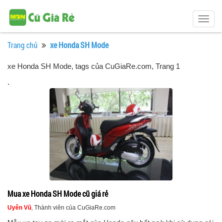
Togg
navig
Trang chủ
xe Honda SH Mode
xe Honda SH Mode, tags của CuGiaRe.com
, Trang 1
.
Mua xe Honda SH Mode cũ giá rẻ
Uyên Vũ
, Thành viên của CuGiaRe.com