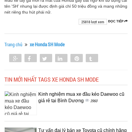
Mẫu xe tay ga mới ra mắt của Honda gây bất ngờ khi sử dụng cái
tên 'SH' nhưng lại được định giá chỉ 50 triệu đồng và mang những
nét riêng thu hút phái nữ.
25818 lượt xem
ĐỌC TIẾP
Trang chủ
xe Honda SH Mode
Share
Share
Tweet
Share
Pin
Tumblr
0
TIN MỚI NHẤT TAGS XE HONDA SH MODE
Kinh nghiệm mua xe đầu kéo Daewoo cũ
giá rẻ tại Bình Dương
3960
Tư vấn đại lý bán xe Toyota cũ chính hãng