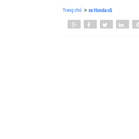
Trang chủ
xe Honda cũ
Share
Share
Tweet
Shar