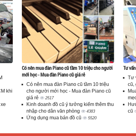
Có nên mua đàn Piano cũ tầm 10 triệu cho người
Tư vấn
mới học - Mua đàn Piano cũ giá rẻ
M
Tư 
Có nên mua đàn Piano cũ tầm 10 triệu
cũ,
CM khi
cho người mới học - Mua đàn Piano cũ
Mua
giá rẻ
mẹo
2517
 xe
Kinh doanh đồ cũ ý tưởng kiểm thêm thu
Hướ
nhập cho dân văn phòng
cũ
4383
Ứng dụng mua bán đồ cũ
5520