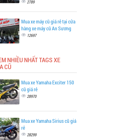
2789
Mua xe máy cũ giá rẻ tại cửa
hàng xe máy cũ An Sương
12697
EM NHIỀU NHẤT TAGS XE
A CŨ
Mua xe Yamaha Exciter 150
cũ giá rẻ
28970
Mua xe Yamaha Sirius cũ giá
rẻ
28299