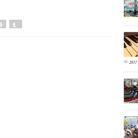
e
Pin
Tumblr
0
2517