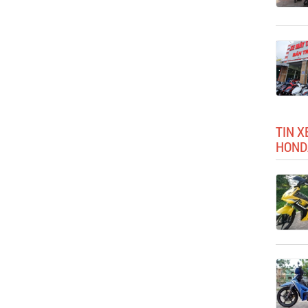
TIN X
HOND