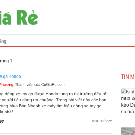
àng
Trang 1
TIN M
ay ga Honda
 Phương
, Thành viên của CuGiaRe.com
g dòng xe tay ga được Honda tung ra thị trường đều rất
 người tiêu dùng ưa chuộng. Trong bài viết này các bạn
cùng Mua Bán Nhanh xe máy tìm hiểu dòng xe tay ga
a nhé!
98
ĐỌC TIẾP