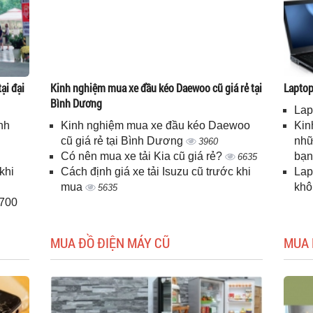
ại đại
Kinh nghiệm mua xe đầu kéo Daewoo cũ giá rẻ tại
Laptop 
Bình Dương
Lap
nh
Kinh nghiệm mua xe đầu kéo Daewoo
Kin
cũ giá rẻ tại Bình Dương
nhữ
3960
Có nên mua xe tải Kia cũ giá rẻ?
bạ
6635
khi
Cách định giá xe tải Isuzu cũ trước khi
Lap
mua
kh
5635
H700
MUA ĐỒ ĐIỆN MÁY CŨ
MUA 