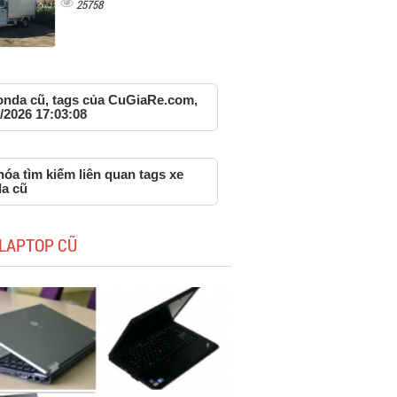
25758
onda cũ, tags của CuGiaRe.com,
/2026 17:03:08
óa tìm kiếm liên quan tags xe
a cũ
LAPTOP CŨ