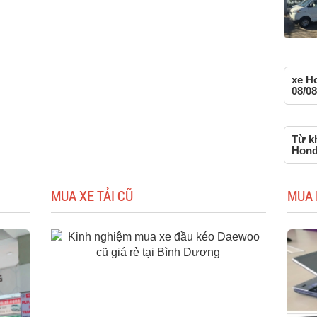
xe H
08/08
Từ kh
Hond
MUA XE TẢI CŨ
MUA 