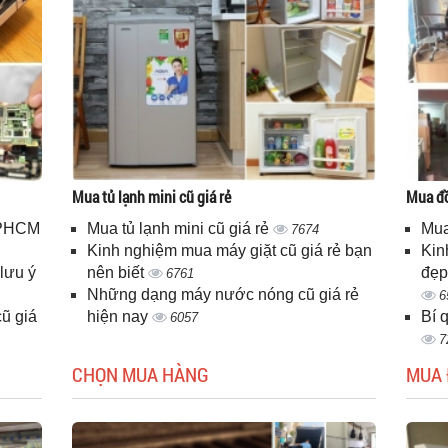
Mua tủ lạnh mini cũ giá rẻ
Mua đồ
 TPHCM
Mua tủ lạnh mini cũ giá rẻ
Mua
7674
Kinh nghiệm mua máy giặt cũ giá rẻ bạn
Kin
lưu ý
nên biết
đẹp
6761
Những dạng máy nước nóng cũ giá rẻ
6
ũ giá
hiện nay
Bí 
6057
7
CHỌN MUA HÀNG
MUA 