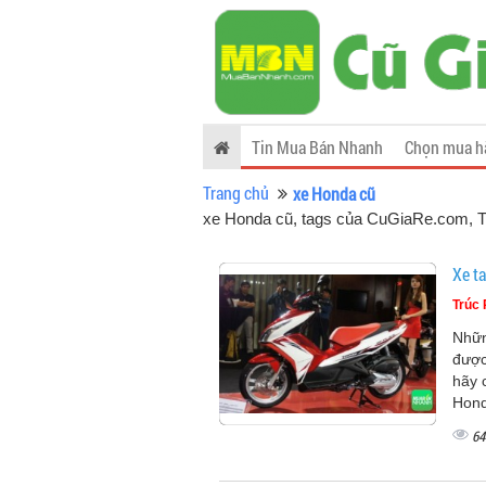
Tin Mua Bán Nhanh
Chọn mua h
Trang chủ
xe Honda cũ
xe Honda cũ, tags của CuGiaRe.com
, 
Xe t
Trúc
Nhữn
được
hãy 
Hond
64