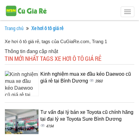
Togg
navig
Trang chủ
Xe hơi ô tô giá rẻ
Xe hơi ô tô giá rẻ, tags của CuGiaRe.com
, Trang 1
Thông tin đang cập nhật
TIN MỚI NHẤT TAGS XE HƠI Ô TÔ GIÁ RẺ
Kinh nghiệm mua xe đầu kéo Daewoo cũ
giá rẻ tại Bình Dương
3960
Tư vấn đại lý bán xe Toyota cũ chính hãng
tại đại lý xe Toyota Sure Bình Dương
4194