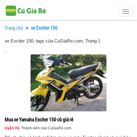
Togg
navig
Trang chủ
xe Exciter 150
xe Exciter 150, tags của CuGiaRe.com
, Trang 1
.
Mua xe Yamaha Exciter 150 cũ giá rẻ
Uyên Vũ
, Thành viên của CuGiaRe.com