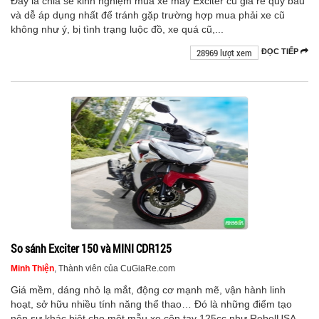
Đây là chia sẻ kinh nghiệm mua xe máy Exciter cũ giá rẻ quý báu
và dễ áp dụng nhất để tránh gặp trường hợp mua phải xe cũ
không như ý, bị tình trạng luộc đồ, xe quá cũ,...
28969 lượt xem
ĐỌC TIẾP
So sánh Exciter 150 và MINI CDR125
Minh Thiện
, Thành viên của CuGiaRe.com
Giá mềm, dáng nhỏ lạ mắt, động cơ mạnh mẽ, vận hành linh
hoạt, sở hữu nhiều tính năng thể thao… Đó là những điểm tạo
nên sự khác biệt cho một mẫu xe côn tay 125cc như RebelUSA