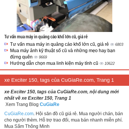
Tư vấn mua máy in quảng cáo khổ lớn cũ, giá rẻ
Tư vấn mua máy in quảng cáo khổ lớn cũ, giá rẻ
6803
Mua máy ảnh kỹ thuật số cũ và những mẹo hay bạn
đừng quên
9669
Hướng dẫn chọn mua linh kiện máy tính cũ
10622
xe Exciter 150, tags của CuGiaRe.com, Trang 1
xe Exciter 150, tags của CuGiaRe.com, nội dung mới
nhất về xe Exciter 150, Trang 1
Xem Trang Blog
CuGiaRe
CuGiaRe.com
. Hội săn đồ cũ giá rẻ. Mua người chán, bán
cho người thèm. Hỗ trợ trao đổi, mua bán nhanh miễn phí.
Mua Sắm Thông Minh