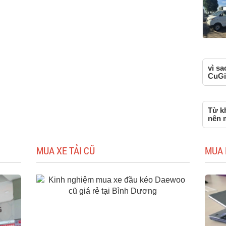
vì sa
CuGi
Từ kh
nên 
MUA XE TẢI CŨ
MUA 