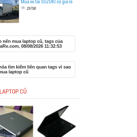
Mua xe tải SUZUKI cũ giá rẻ
25758
o nên mua laptop cũ, tags của
aRe.com, 08/08/2026 11:32:53
óa tìm kiếm liên quan tags vì sao
mua laptop cũ
LAPTOP CŨ