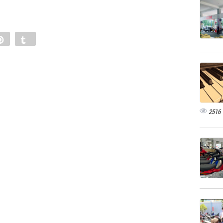
e
Pin
Tumblr
0
2516