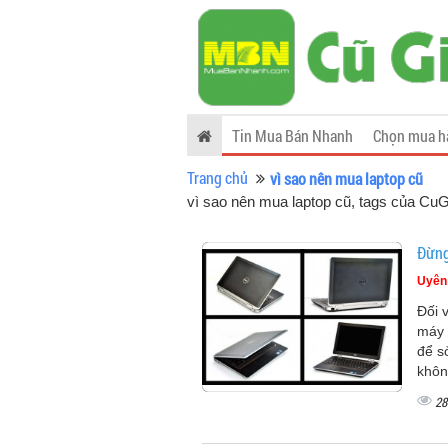
Tin Mua Bán Nhanh
Chọn mua h
Trang chủ
vì sao nên mua laptop cũ
vì sao nên mua laptop cũ, tags của C
Đừng
Uyên
Đối 
máy 
để s
khôn
28