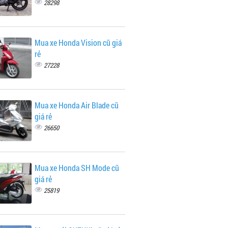
28298
Mua xe Honda Vision cũ giá
rẻ
27228
Mua xe Honda Air Blade cũ
giá rẻ
26650
Mua xe Honda SH Mode cũ
giá rẻ
25819