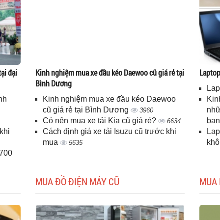
ại đại
Kinh nghiệm mua xe đầu kéo Daewoo cũ giá rẻ tại
Laptop 
Bình Dương
Lap
nh
Kinh nghiệm mua xe đầu kéo Daewoo
Kin
cũ giá rẻ tại Bình Dương
nhữ
3960
Có nên mua xe tải Kia cũ giá rẻ?
bạ
6634
khi
Cách định giá xe tải Isuzu cũ trước khi
Lap
mua
kh
5635
H700
MUA ĐỒ ĐIỆN MÁY CŨ
MUA 