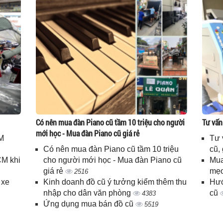
Có nên mua đàn Piano cũ tầm 10 triệu cho người
Tư vấn
mới học - Mua đàn Piano cũ giá rẻ
M
Tư 
Có nên mua đàn Piano cũ tầm 10 triệu
cũ,
CM khi
cho người mới học - Mua đàn Piano cũ
Mua
giá rẻ
mẹo
2516
 xe
Kinh doanh đồ cũ ý tưởng kiểm thêm thu
Hướ
nhập cho dân văn phòng
cũ
4383
Ứng dụng mua bán đồ cũ
5519