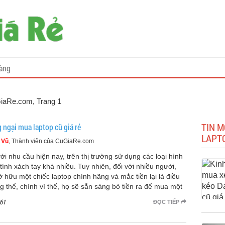
àng
uGiaRe.com
, Trang 1
TIN M
 ngại mua laptop cũ giá rẻ
LAPT
 Vũ
, Thành viên của CuGiaRe.com
với nhu cầu hiện nay, trên thị trường sử dụng các loại hình
tính xách tay khá nhiều. Tuy nhiên, đối với nhiều người,
ở hữu một chiếc laptop chính hãng và mắc tiền lại là điều
g thể, chính vì thế, họ sẽ sẵn sàng bỏ tiền ra để mua một
61
ĐỌC TIẾP