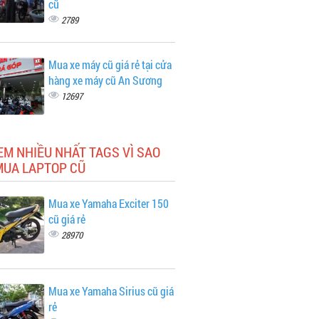
cũ
2789
Mua xe máy cũ giá rẻ tại cửa
hàng xe máy cũ An Sương
12697
EM NHIỀU NHẤT TAGS VÌ SAO
MUA LAPTOP CŨ
Mua xe Yamaha Exciter 150
cũ giá rẻ
28970
Mua xe Yamaha Sirius cũ giá
rẻ