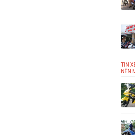
TIN X
NÊN 