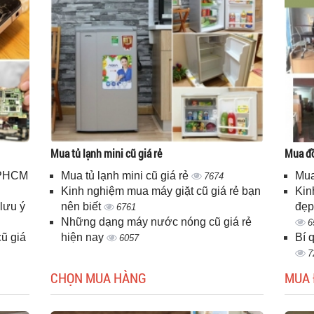
Mua tủ lạnh mini cũ giá rẻ
Mua đồ
 TPHCM
Mua tủ lạnh mini cũ giá rẻ
Mua
7674
Kinh nghiệm mua máy giặt cũ giá rẻ bạn
Kin
lưu ý
nên biết
đẹp
6761
Những dạng máy nước nóng cũ giá rẻ
6
ũ giá
hiện nay
Bí 
6057
7
CHỌN MUA HÀNG
MUA 