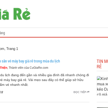
àng
com
, Trang 1
TIN M
p săn vé máy bay giá rẻ trong mùa du lịch
RẺ
Thiện
, Thành viên của CuGiaRe.com
du lịch đang đến gần và nhiều gia đình đã nhanh chóng đi
vé máy bay giá rẻ. Vài mẹo sau đây có thể giúp sở hữu
tấm vé nhanh nhất.
18
ĐỌC TIẾP