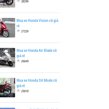
28296
Mua xe Honda Vision cũ giá
rẻ
27226
Mua xe Honda Air Blade cũ
giá rẻ
26649
Mua xe Honda SH Mode cũ
giá rẻ
25818