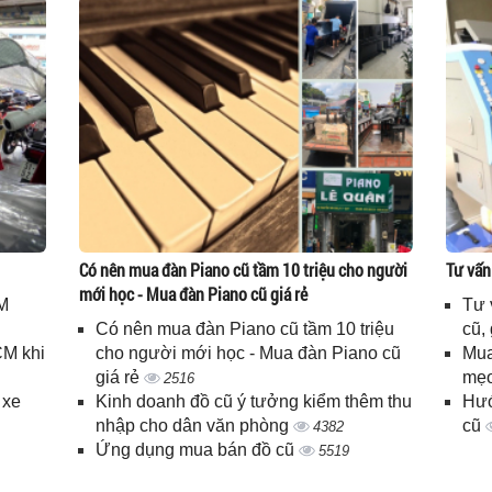
Có nên mua đàn Piano cũ tầm 10 triệu cho người
Tư vấn
mới học - Mua đàn Piano cũ giá rẻ
M
Tư 
Có nên mua đàn Piano cũ tầm 10 triệu
cũ,
CM khi
cho người mới học - Mua đàn Piano cũ
Mua
giá rẻ
mẹo
2516
 xe
Kinh doanh đồ cũ ý tưởng kiểm thêm thu
Hướ
nhập cho dân văn phòng
cũ
4382
Ứng dụng mua bán đồ cũ
5519