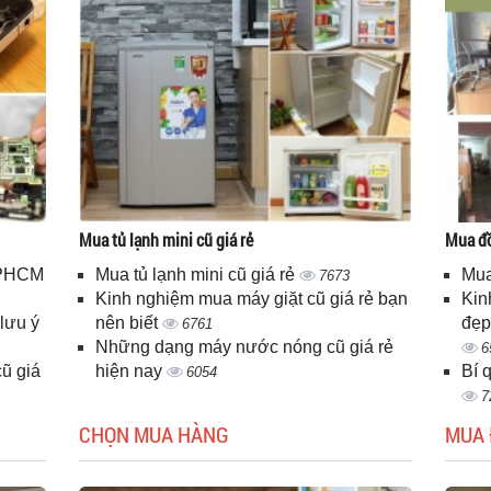
Mua tủ lạnh mini cũ giá rẻ
Mua đồ
 TPHCM
Mua tủ lạnh mini cũ giá rẻ
Mua
7673
Kinh nghiệm mua máy giặt cũ giá rẻ bạn
Kin
lưu ý
nên biết
đẹp
6761
Những dạng máy nước nóng cũ giá rẻ
6
ũ giá
hiện nay
Bí 
6054
7
CHỌN MUA HÀNG
MUA 