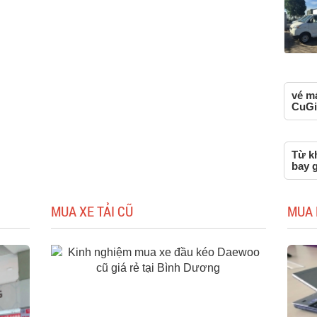
vé má
CuGi
Từ kh
bay g
MUA XE TẢI CŨ
MUA 