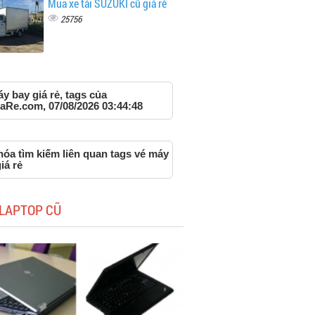
Mua xe tải SUZUKI cũ giá rẻ
25756
y bay giá rẻ, tags của
aRe.com, 07/08/2026 03:44:48
óa tìm kiếm liên quan tags vé máy
iá rẻ
LAPTOP CŨ