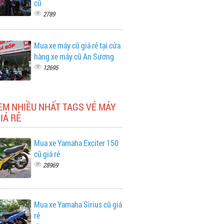
cũ
2789
Mua xe máy cũ giá rẻ tại cửa
hàng xe máy cũ An Sương
12695
EM NHIỀU NHẤT TAGS VÉ MÁY
IÁ RẺ
Mua xe Yamaha Exciter 150
cũ giá rẻ
28969
Mua xe Yamaha Sirius cũ giá
rẻ