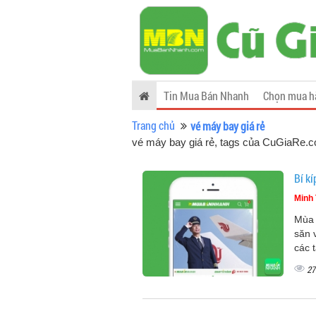
Tin Mua Bán Nhanh
Chọn mua h
Trang chủ
vé máy bay giá rẻ
vé máy bay giá rẻ, tags của CuGiaRe.
Bí kí
Minh 
Mùa 
săn 
các 
27