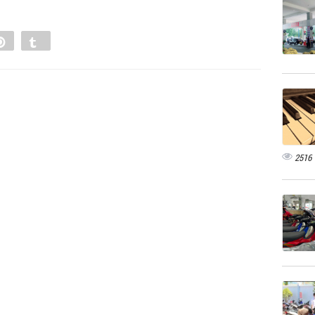
e
Pin
Tumblr
0
2516