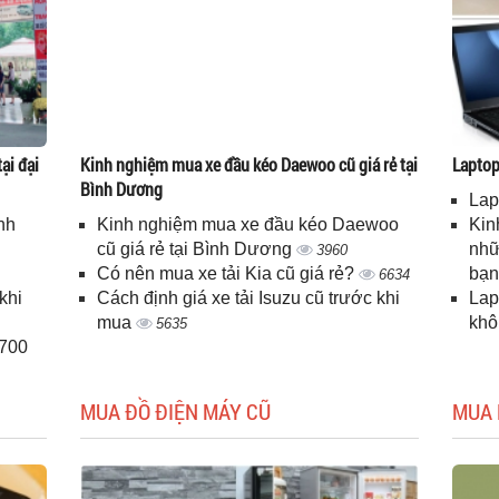
ại đại
Kinh nghiệm mua xe đầu kéo Daewoo cũ giá rẻ tại
Laptop 
Bình Dương
Lap
nh
Kinh nghiệm mua xe đầu kéo Daewoo
Kin
cũ giá rẻ tại Bình Dương
nhữ
3960
Có nên mua xe tải Kia cũ giá rẻ?
bạ
6634
khi
Cách định giá xe tải Isuzu cũ trước khi
Lap
mua
kh
5635
H700
MUA ĐỒ ĐIỆN MÁY CŨ
MUA 