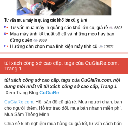
Tư vấn mua máy in quảng cáo khổ lớn cũ, giá rẻ
Tư vấn mua máy in quảng cáo khổ lớn cũ, giá rẻ
6803
Mua máy ảnh kỹ thuật số cũ và những mẹo hay bạn
đừng quên
9669
Hướng dẫn chọn mua linh kiện máy tính cũ
10621
túi xách công sở cao cấp, tags của CuGiaRe.com,
Trang 1
túi xách công sở cao cấp, tags của CuGiaRe.com, nội
dung mới nhất về túi xách công sở cao cấp, Trang 1
Xem Trang Blog
CuGiaRe
CuGiaRe.com
. Hội săn đồ cũ giá rẻ. Mua người chán, bán
cho người thèm. Hỗ trợ trao đổi, mua bán nhanh miễn phí.
Mua Sắm Thông Minh
Chia sẻ kinh nghiệm mua hàng cũ giá tốt, tư vấn cách bán