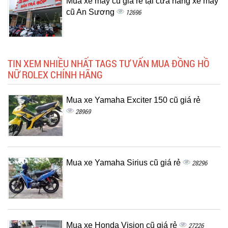
Mua xe máy cũ giá rẻ tại cửa hàng xe máy
cũ An Sương
12696
TIN XEM NHIỀU NHẤT TAGS TƯ VẤN MUA ĐỒNG HỒ
NỮ ROLEX CHÍNH HÃNG
Mua xe Yamaha Exciter 150 cũ giá rẻ
28969
Mua xe Yamaha Sirius cũ giá rẻ
28296
Mua xe Honda Vision cũ giá rẻ
27226