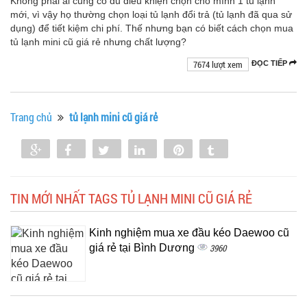
Không phải ai cũng có đủ điều khiện chọn cho mình 1 tủ lạnh
mới, vì vậy họ thường chọn loại tủ lạnh đổi trả (tủ lạnh đã qua sử
dụng) để tiết kiệm chi phí. Thế nhưng bạn có biết cách chọn mua
tủ lạnh mini cũ giá rẻ nhưng chất lượng?
7674 lượt xem
ĐỌC TIẾP
Trang chủ
tủ lạnh mini cũ giá rẻ
Share
Share
Tweet
Share
Pin
Tumblr
0
TIN MỚI NHẤT TAGS TỦ LẠNH MINI CŨ GIÁ RẺ
Kinh nghiệm mua xe đầu kéo Daewoo cũ
giá rẻ tại Bình Dương
3960