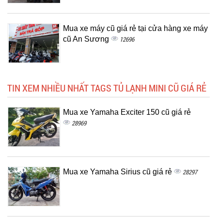
Mua xe máy cũ giá rẻ tại cửa hàng xe máy
cũ An Sương
12696
TIN XEM NHIỀU NHẤT TAGS TỦ LẠNH MINI CŨ GIÁ RẺ
Mua xe Yamaha Exciter 150 cũ giá rẻ
28969
Mua xe Yamaha Sirius cũ giá rẻ
28297