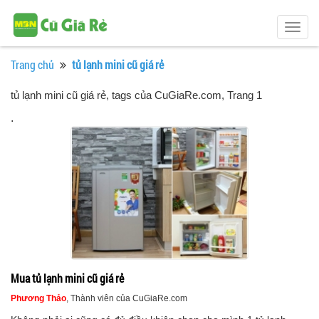
Togg
navig
Trang chủ
tủ lạnh mini cũ giá rẻ
tủ lạnh mini cũ giá rẻ, tags của CuGiaRe.com
, Trang 1
.
Mua tủ lạnh mini cũ giá rẻ
Phương Thảo
, Thành viên của CuGiaRe.com