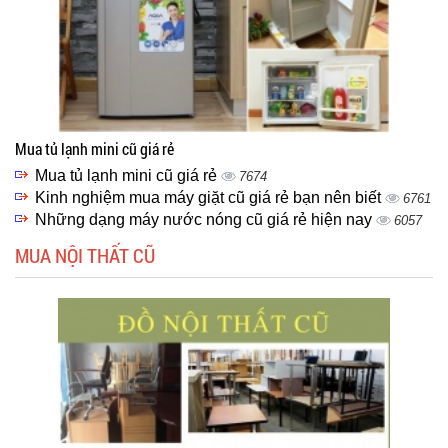
Mua tủ lạnh mini cũ giá rẻ
Mua tủ lạnh mini cũ giá rẻ
7674
Kinh nghiệm mua máy giặt cũ giá rẻ bạn nên biết
6761
Những dạng máy nước nóng cũ giá rẻ hiện nay
6057
MUA NỘI THẤT CŨ