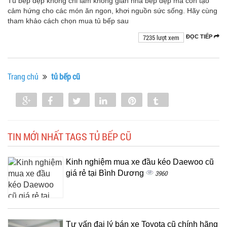
Tủ bếp đẹp không chỉ làm không gian nhà bếp đẹp mà còn tạo
cảm hứng cho các món ăn ngon, khơi nguồn sức sống. Hãy cùng
tham khảo cách chọn mua tủ bếp sau
7235 lượt xem
ĐỌC TIẾP
Trang chủ
tủ bếp cũ
Share
Share
Tweet
Share
Pin
Tumblr
0
TIN MỚI NHẤT TAGS TỦ BẾP CŨ
Kinh nghiệm mua xe đầu kéo Daewoo cũ
giá rẻ tại Bình Dương
3960
Tư vấn đại lý bán xe Toyota cũ chính hãng