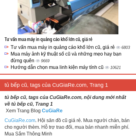
Tư vấn mua máy in quảng cáo khổ lớn cũ, giá rẻ
Tư vấn mua máy in quảng cáo khổ lớn cũ, giá rẻ
6803
Mua máy ảnh kỹ thuật số cũ và những mẹo hay bạn
đừng quên
9669
Hướng dẫn chọn mua linh kiện máy tính cũ
10621
tủ bếp cũ, tags của CuGiaRe.com, Trang 1
tủ bếp cũ, tags của CuGiaRe.com, nội dung mới nhất
về tủ bếp cũ, Trang 1
Xem Trang Blog
CuGiaRe
CuGiaRe.com
. Hội săn đồ cũ giá rẻ. Mua người chán, bán
cho người thèm. Hỗ trợ trao đổi, mua bán nhanh miễn phí.
Mua Sắm Thông Minh