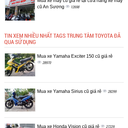
Mua xe máy cũ giá rẻ tại cửa hàng xe máy
cũ An Sương
12698
TIN XEM NHIỀU NHẤT TAGS TRUNG TÂM TOYOTA ĐÃ
QUA SỬ DỤNG
Mua xe Yamaha Exciter 150 cũ giá rẻ
28970
Mua xe Yamaha Sirius cũ giá rẻ
28299
Mua xe Honda Vision cũ giá rẻ
27229