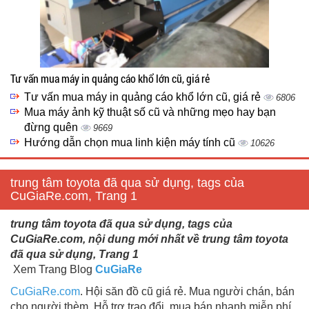
Tư vấn mua máy in quảng cáo khổ lớn cũ, giá rẻ
Tư vấn mua máy in quảng cáo khổ lớn cũ, giá rẻ
6806
Mua máy ảnh kỹ thuật số cũ và những mẹo hay bạn
đừng quên
9669
Hướng dẫn chọn mua linh kiện máy tính cũ
10626
trung tâm toyota đã qua sử dụng, tags của
CuGiaRe.com, Trang 1
trung tâm toyota đã qua sử dụng, tags của
CuGiaRe.com, nội dung mới nhất về trung tâm toyota
đã qua sử dụng, Trang 1
Xem Trang Blog
CuGiaRe
CuGiaRe.com
. Hội săn đồ cũ giá rẻ. Mua người chán, bán
cho người thèm. Hỗ trợ trao đổi, mua bán nhanh miễn phí.