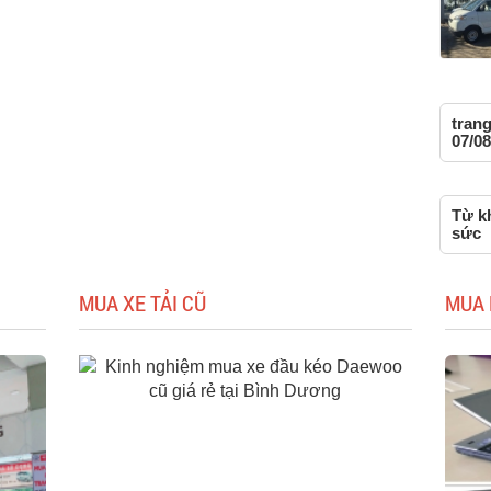
tran
07/08
Từ kh
sức
MUA XE TẢI CŨ
MUA 