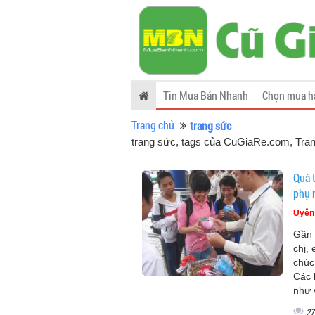
Tin Mua Bán Nhanh
Chọn mua h
Trang chủ
trang sức
trang sức, tags của CuGiaRe.com
, Tra
Quà 
phụ 
Uyên
Gần 
chị,
chúc
Các 
như 
27