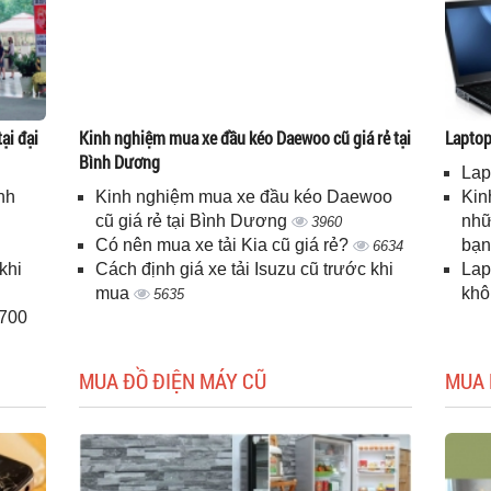
ại đại
Kinh nghiệm mua xe đầu kéo Daewoo cũ giá rẻ tại
Laptop 
Bình Dương
Lap
nh
Kinh nghiệm mua xe đầu kéo Daewoo
Kin
cũ giá rẻ tại Bình Dương
nhữ
3960
Có nên mua xe tải Kia cũ giá rẻ?
bạ
6634
khi
Cách định giá xe tải Isuzu cũ trước khi
Lap
mua
kh
5635
H700
MUA ĐỒ ĐIỆN MÁY CŨ
MUA 