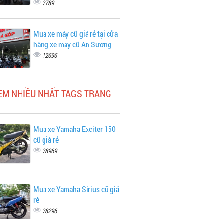
2789
Mua xe máy cũ giá rẻ tại cửa
hàng xe máy cũ An Sương
12696
XEM NHIỀU NHẤT TAGS TRANG
Mua xe Yamaha Exciter 150
cũ giá rẻ
28969
Mua xe Yamaha Sirius cũ giá
rẻ
28296