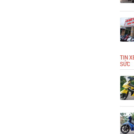
TIN 
SỨC