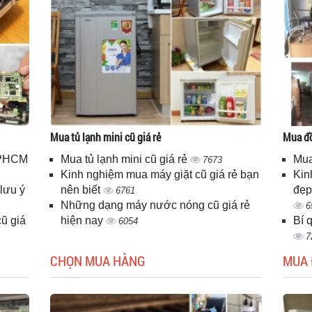
Mua tủ lạnh mini cũ giá rẻ
Mua đồ
 TPHCM
Mua tủ lạnh mini cũ giá rẻ
Mua
7673
Kinh nghiệm mua máy giặt cũ giá rẻ bạn
Kin
lưu ý
nên biết
đẹp
6761
Những dạng máy nước nóng cũ giá rẻ
6
ũ giá
hiện nay
Bí 
6054
7
CHỌN MUA HÀNG
MUA 