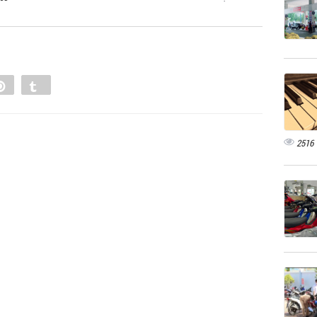
e
Pin
Tumblr
0
2516