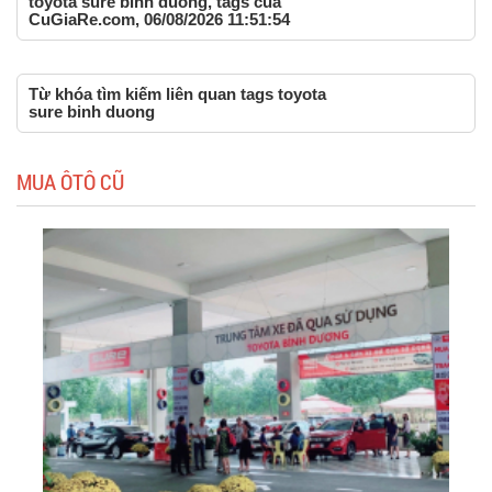
toyota sure binh duong, tags của
CuGiaRe.com, 06/08/2026 11:51:54
Từ khóa tìm kiếm liên quan tags toyota
sure binh duong
MUA ÔTÔ CŨ