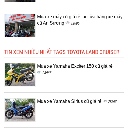
Mua xe máy cũ giá rẻ tại cửa hàng xe máy
cũ An Sương
12695
TIN XEM NHIỀU NHẤT TAGS TOYOTA LAND CRUISER
Mua xe Yamaha Exciter 150 cũ giá rẻ
28967
Mua xe Yamaha Sirius cũ giá rẻ
28293