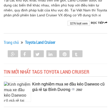
Tại các khu vực khác nhau trên thế giới, Land Cruiser được sử
dụng các biến thể khác nhau, nhằm phù hợp với điều kiện tự
nhiên, quy định pháp luật của khu vực đó. Tại Việt Nam thì Toyota
phân phối phiên bản Land Cruiser VX động cơ V8 dung tích xi
3276 lượt xem
ĐỌC TIẾP
Trang chủ
Toyota Land Cruiser
Share
Share
Tweet
Share
Pin
Tumblr
0
TIN MỚI NHẤT TAGS TOYOTA LAND CRUISER
Kinh nghiệm mua xe đầu kéo Daewoo cũ
giá rẻ tại Bình Dương
3960