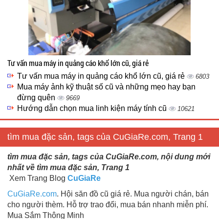
Tư vấn mua máy in quảng cáo khổ lớn cũ, giá rẻ
Tư vấn mua máy in quảng cáo khổ lớn cũ, giá rẻ
6803
Mua máy ảnh kỹ thuật số cũ và những mẹo hay bạn
đừng quên
9669
Hướng dẫn chọn mua linh kiện máy tính cũ
10621
tìm mua đặc sản, tags của CuGiaRe.com, Trang 1
tìm mua đặc sản, tags của CuGiaRe.com, nội dung mới
nhất về tìm mua đặc sản, Trang 1
Xem Trang Blog
CuGiaRe
CuGiaRe.com
. Hội săn đồ cũ giá rẻ. Mua người chán, bán
cho người thèm. Hỗ trợ trao đổi, mua bán nhanh miễn phí.
Mua Sắm Thông Minh