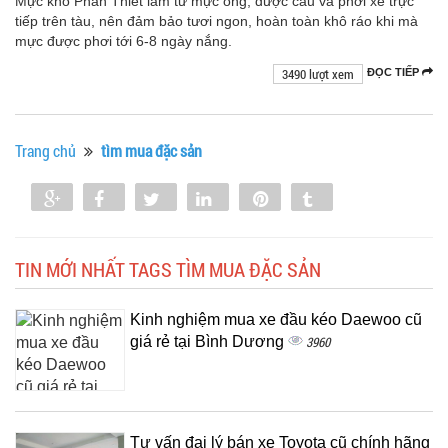
Mực khô Phan Thiết làm từ mực ống, được câu và phơi xẻ trực
tiếp trên tàu, nên đảm bảo tươi ngon, hoàn toàn khô ráo khi mà
mực được phơi tới 6-8 ngày nắng.
3490 lượt xem
ĐỌC TIẾP
Trang chủ
tìm mua đặc sản
Share
Share
Tweet
Share
Pin
Tumblr
0
TIN MỚI NHẤT TAGS TÌM MUA ĐẶC SẢN
Kinh nghiệm mua xe đầu kéo Daewoo cũ
giá rẻ tại Bình Dương
3960
Tư vấn đại lý bán xe Toyota cũ chính hãng