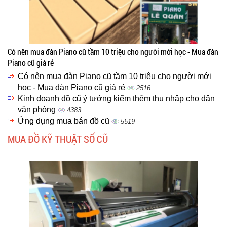
Có nên mua đàn Piano cũ tầm 10 triệu cho người mới học - Mua đàn
Piano cũ giá rẻ
Có nên mua đàn Piano cũ tầm 10 triệu cho người mới
học - Mua đàn Piano cũ giá rẻ
2516
Kinh doanh đồ cũ ý tưởng kiểm thêm thu nhập cho dân
văn phòng
4383
Ứng dụng mua bán đồ cũ
5519
MUA ĐỒ KỸ THUẬT SỐ CŨ