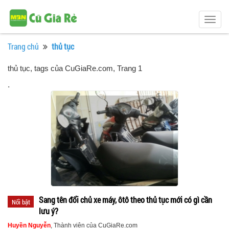
Togg
navig
Trang chủ
thủ tục
thủ tục, tags của CuGiaRe.com
, Trang 1
.
Sang tên đổi chủ xe máy, ôtô theo thủ tục mới có gì cần
Nổi bật
lưu ý?
Huyền Nguyễn
, Thành viên của CuGiaRe.com