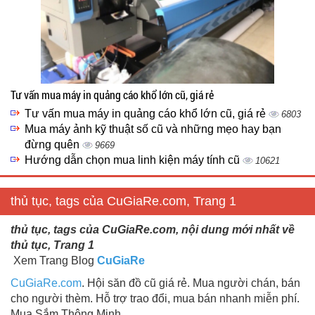
Tư vấn mua máy in quảng cáo khổ lớn cũ, giá rẻ
Tư vấn mua máy in quảng cáo khổ lớn cũ, giá rẻ
6803
Mua máy ảnh kỹ thuật số cũ và những mẹo hay bạn
đừng quên
9669
Hướng dẫn chọn mua linh kiện máy tính cũ
10621
thủ tục, tags của CuGiaRe.com, Trang 1
thủ tục, tags của CuGiaRe.com, nội dung mới nhất về
thủ tục, Trang 1
Xem Trang Blog
CuGiaRe
CuGiaRe.com
. Hội săn đồ cũ giá rẻ. Mua người chán, bán
cho người thèm. Hỗ trợ trao đổi, mua bán nhanh miễn phí.
Mua Sắm Thông Minh