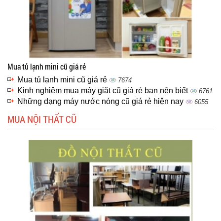
Mua tủ lạnh mini cũ giá rẻ
Mua tủ lạnh mini cũ giá rẻ
7674
Kinh nghiệm mua máy giặt cũ giá rẻ bạn nên biết
6761
Những dạng máy nước nóng cũ giá rẻ hiện nay
6055
MUA NỘI THẤT CŨ