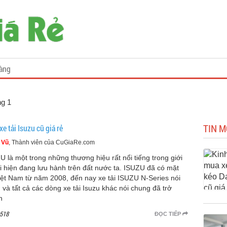
àng
ng 1
TIN M
e tải Isuzu cũ giá rẻ
 Vũ
, Thành viên của CuGiaRe.com
U là một trong những thương hiệu rất nổi tiếng trong giới
ải hiện đang lưu hành trên đất nước ta. ISUZU đã có mặt
Việt Nam từ năm 2008, đến nay xe tải ISUZU N-Series nói
g và tất cả các dòng xe tải Isuzu khác nói chung đã trở
h
518
ĐỌC TIẾP