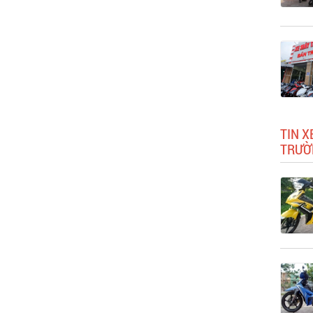
TIN X
TRƯỜ