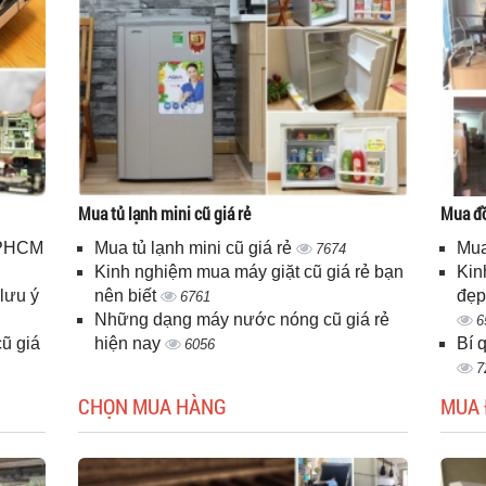
Mua tủ lạnh mini cũ giá rẻ
Mua đồ
 TPHCM
Mua tủ lạnh mini cũ giá rẻ
Mua
7674
Kinh nghiệm mua máy giặt cũ giá rẻ bạn
Kin
lưu ý
nên biết
đẹp
6761
Những dạng máy nước nóng cũ giá rẻ
6
ũ giá
hiện nay
Bí 
6056
7
CHỌN MUA HÀNG
MUA 