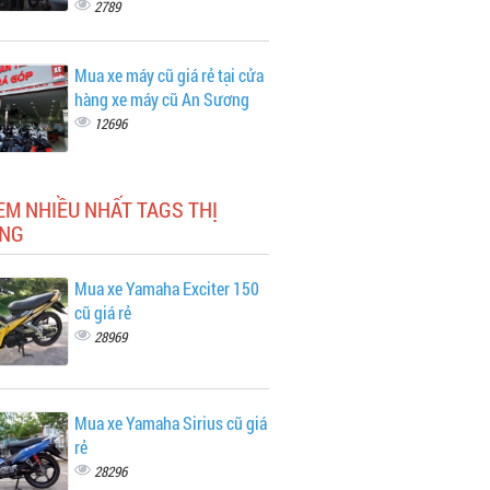
2789
Mua xe máy cũ giá rẻ tại cửa
hàng xe máy cũ An Sương
12696
EM NHIỀU NHẤT TAGS THỊ
NG
Mua xe Yamaha Exciter 150
cũ giá rẻ
28969
Mua xe Yamaha Sirius cũ giá
rẻ
28296