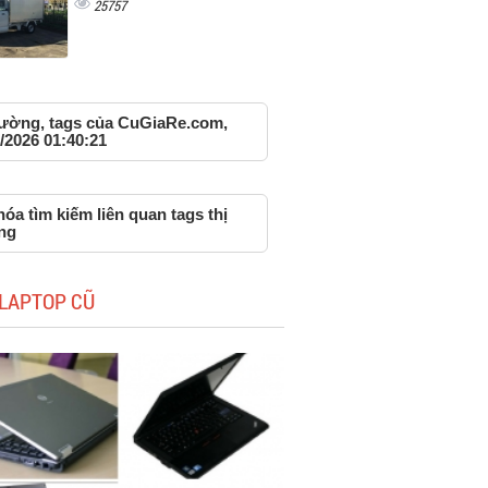
25757
trường, tags của CuGiaRe.com,
/2026 01:40:21
óa tìm kiếm liên quan tags thị
ng
LAPTOP CŨ