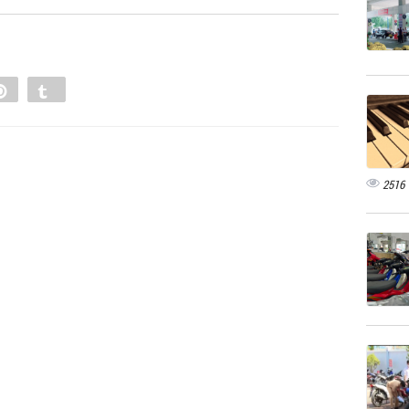
e
Pin
Tumblr
0
2516