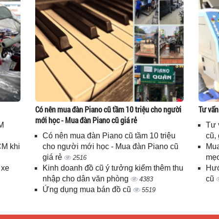
Có nên mua đàn Piano cũ tầm 10 triệu cho người
Tư vấn
mới học - Mua đàn Piano cũ giá rẻ
M
Tư 
Có nên mua đàn Piano cũ tầm 10 triệu
cũ,
CM khi
cho người mới học - Mua đàn Piano cũ
Mua
giá rẻ
mẹo
2516
 xe
Kinh doanh đồ cũ ý tưởng kiểm thêm thu
Hướ
nhập cho dân văn phòng
cũ
4383
Ứng dụng mua bán đồ cũ
5519