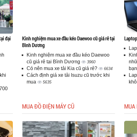
ại đại
Kinh nghiệm mua xe đầu kéo Daewoo cũ giá rẻ tại
Laptop 
Bình Dương
Lap
nh
Kinh nghiệm mua xe đầu kéo Daewoo
Kin
cũ giá rẻ tại Bình Dương
nhữ
3960
Có nên mua xe tải Kia cũ giá rẻ?
bạ
6634
khi
Cách định giá xe tải Isuzu cũ trước khi
Lap
mua
kh
5635
H700
MUA ĐỒ ĐIỆN MÁY CŨ
MUA 