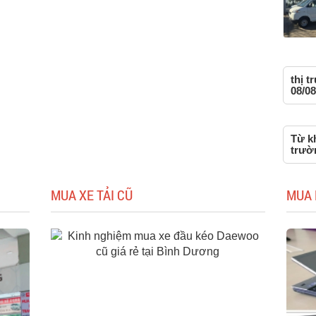
thị 
08/08
Từ kh
trườ
MUA XE TẢI CŨ
MUA 