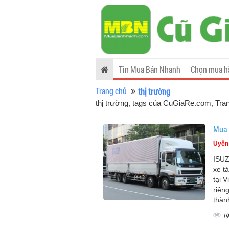
Tin Mua Bán Nhanh
Chọn mua h
Trang chủ
thị trường
thị trường, tags của CuGiaRe.com
, Tra
Mua x
Uyên
ISUZ
xe t
tại 
riên
thàn
19