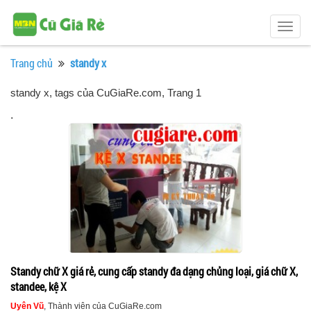
Togg
navig
Trang chủ
standy x
standy x, tags của CuGiaRe.com
, Trang 1
.
Standy chữ X giá rẻ, cung cấp standy đa dạng chủng loại, giá chữ X,
standee, kệ X
Uyên Vũ
, Thành viên của CuGiaRe.com