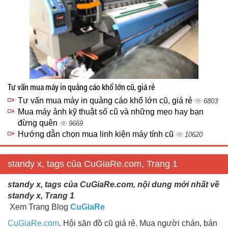
Tư vấn mua máy in quảng cáo khổ lớn cũ, giá rẻ
Tư vấn mua máy in quảng cáo khổ lớn cũ, giá rẻ
6803
Mua máy ảnh kỹ thuật số cũ và những mẹo hay bạn
đừng quên
9669
Hướng dẫn chọn mua linh kiện máy tính cũ
10620
standy x, tags của CuGiaRe.com, Trang 1
standy x, tags của CuGiaRe.com, nội dung mới nhất về
standy x, Trang 1
Xem Trang Blog
CuGiaRe
CuGiaRe.com
. Hội săn đồ cũ giá rẻ. Mua người chán, bán