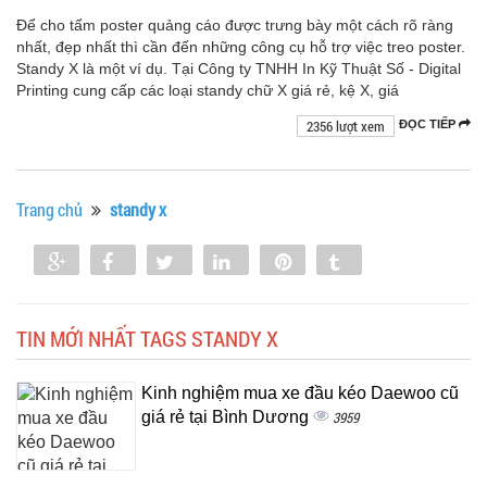
Để cho tấm poster quảng cáo được trưng bày một cách rõ ràng
nhất, đẹp nhất thì cần đến những công cụ hỗ trợ việc treo poster.
Standy X là một ví dụ. Tại Công ty TNHH In Kỹ Thuật Số - Digital
Printing cung cấp các loại standy chữ X giá rẻ, kệ X, giá
2356 lượt xem
ĐỌC TIẾP
Trang chủ
standy x
Share
Share
Tweet
Share
Pin
Tumblr
0
TIN MỚI NHẤT TAGS STANDY X
Kinh nghiệm mua xe đầu kéo Daewoo cũ
giá rẻ tại Bình Dương
3959