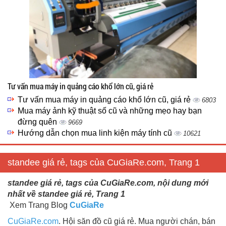
Tư vấn mua máy in quảng cáo khổ lớn cũ, giá rẻ
Tư vấn mua máy in quảng cáo khổ lớn cũ, giá rẻ
6803
Mua máy ảnh kỹ thuật số cũ và những mẹo hay bạn
đừng quên
9669
Hướng dẫn chọn mua linh kiện máy tính cũ
10621
standee giá rẻ, tags của CuGiaRe.com, Trang 1
standee giá rẻ, tags của CuGiaRe.com, nội dung mới
nhất về standee giá rẻ, Trang 1
Xem Trang Blog
CuGiaRe
CuGiaRe.com
. Hội săn đồ cũ giá rẻ. Mua người chán, bán