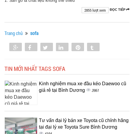
1. Sàn gỗ là chất liệu không thể thiếu
2855 lượt xem
ĐỌC TIẾP
Trang chủ
sofa
Share
Share
Tweet
Share
Pin
Tumblr
0
TIN MỚI NHẤT TAGS SOFA
Kinh nghiệm mua xe đầu kéo Daewoo cũ
giá rẻ tại Bình Dương
3961
Tư vấn đại lý bán xe Toyota cũ chính hãng
tại đại lý xe Toyota Sure Bình Dương
4194