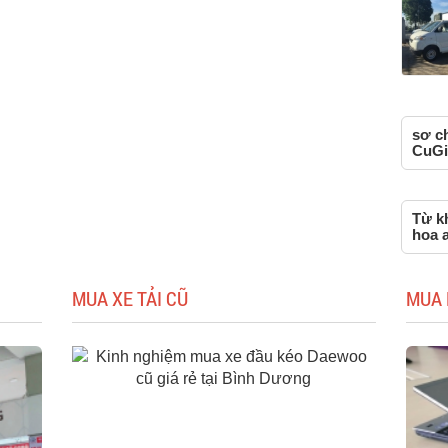
sơ ch
CuGi
Từ kh
hoa a
MUA XE TẢI CŨ
MUA 