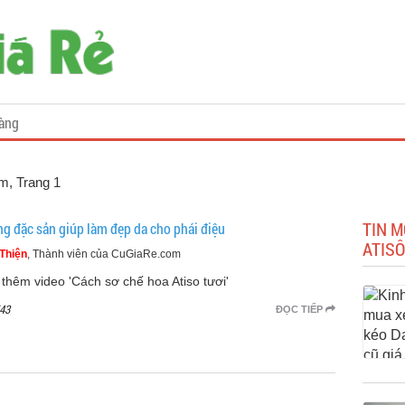
àng
om
, Trang 1
TIN M
g đặc sản giúp làm đẹp da cho phái điệu
ATISÔ
Thiện
, Thành viên của CuGiaRe.com
thêm video 'Cách sơ chế hoa Atiso tươi'
43
ĐỌC TIẾP