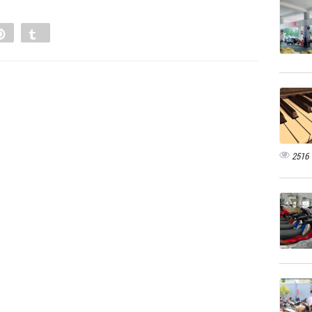
e
Pin
Tumblr
0
2516