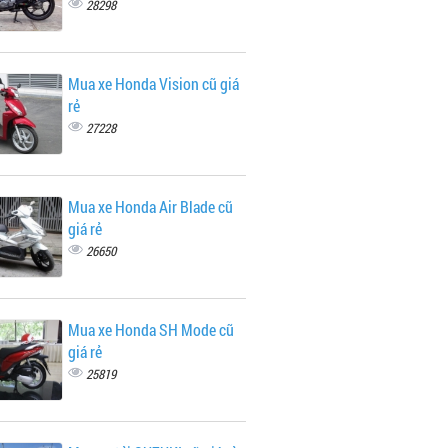
28298
Mua xe Honda Vision cũ giá
rẻ
27228
Mua xe Honda Air Blade cũ
giá rẻ
26650
Mua xe Honda SH Mode cũ
giá rẻ
25819