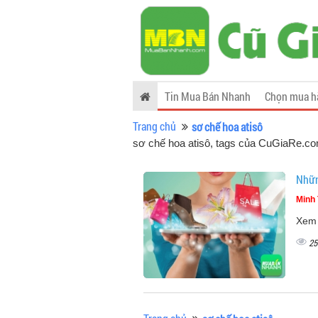
Tin Mua Bán Nhanh
Chọn mua h
Trang chủ
sơ chế hoa atisô
sơ chế hoa atisô, tags của CuGiaRe.c
Nhữn
Minh 
Xem 
25