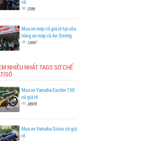
cũ
2789
Mua xe máy cũ giá rẻ tại cửa
hàng xe máy cũ An Sương
12697
EM NHIỀU NHẤT TAGS SƠ CHẾ
TISÔ
Mua xe Yamaha Exciter 150
cũ giá rẻ
28970
Mua xe Yamaha Sirius cũ giá
rẻ