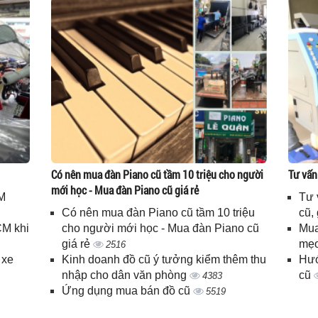
Có nên mua đàn Piano cũ tầm 10 triệu cho người
Tư vấn
mới học - Mua đàn Piano cũ giá rẻ
M
Tư 
Có nên mua đàn Piano cũ tầm 10 triệu
cũ,
CM khi
cho người mới học - Mua đàn Piano cũ
Mua
giá rẻ
mẹo
2516
 xe
Kinh doanh đồ cũ ý tưởng kiểm thêm thu
Hướ
nhập cho dân văn phòng
cũ
4383
Ứng dụng mua bán đồ cũ
5519