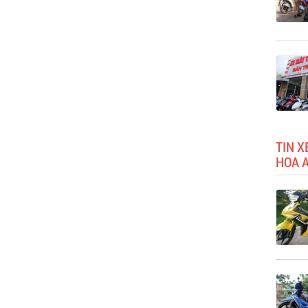
TIN X
HOA A