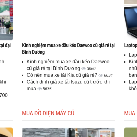
ại đại
Kinh nghiệm mua xe đầu kéo Daewoo cũ giá rẻ tại
Laptop 
Bình Dương
Lap
nh
Kinh nghiệm mua xe đầu kéo Daewoo
Kin
cũ giá rẻ tại Bình Dương
nhữ
3960
Có nên mua xe tải Kia cũ giá rẻ?
bạ
6634
khi
Cách định giá xe tải Isuzu cũ trước khi
Lap
mua
kh
5635
H700
MUA ĐỒ ĐIỆN MÁY CŨ
MUA 