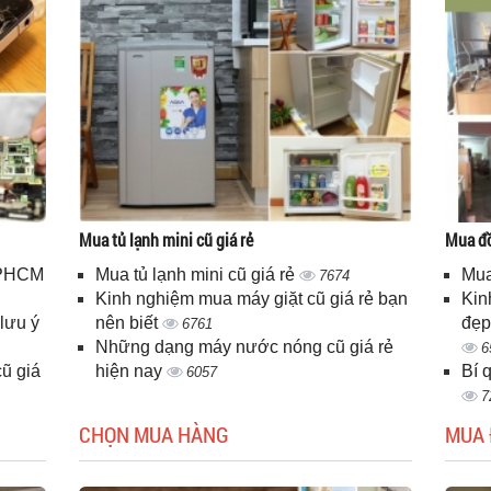
Mua tủ lạnh mini cũ giá rẻ
Mua đồ
 TPHCM
Mua tủ lạnh mini cũ giá rẻ
Mua
7674
Kinh nghiệm mua máy giặt cũ giá rẻ bạn
Kin
lưu ý
nên biết
đẹp
6761
Những dạng máy nước nóng cũ giá rẻ
6
ũ giá
hiện nay
Bí 
6057
7
CHỌN MUA HÀNG
MUA 