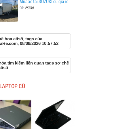
Mua xe tải SUZUKI cũ giá rẻ
25758
ế hoa atisô, tags của
aRe.com, 08/08/2026 10:57:52
óa tìm kiếm liên quan tags sơ chế
tisô
LAPTOP CŨ