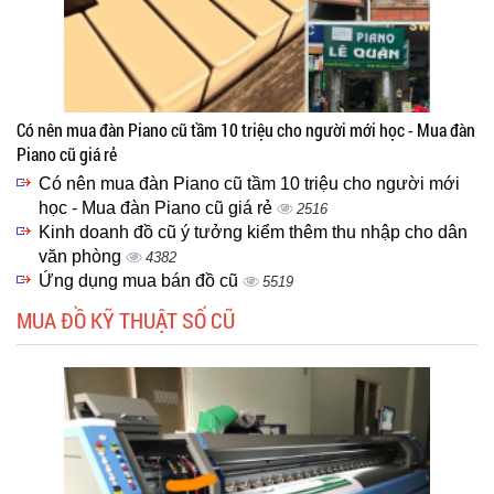
Có nên mua đàn Piano cũ tầm 10 triệu cho người mới học - Mua đàn
Piano cũ giá rẻ
Có nên mua đàn Piano cũ tầm 10 triệu cho người mới
học - Mua đàn Piano cũ giá rẻ
2516
Kinh doanh đồ cũ ý tưởng kiểm thêm thu nhập cho dân
văn phòng
4382
Ứng dụng mua bán đồ cũ
5519
MUA ĐỒ KỸ THUẬT SỐ CŨ