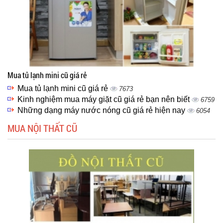
Mua tủ lạnh mini cũ giá rẻ
Mua tủ lạnh mini cũ giá rẻ
7673
Kinh nghiệm mua máy giặt cũ giá rẻ bạn nên biết
6759
Những dạng máy nước nóng cũ giá rẻ hiện nay
6054
MUA NỘI THẤT CŨ