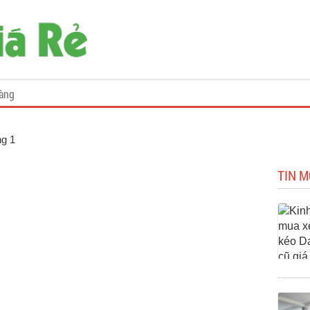
àng
ng 1
TIN M