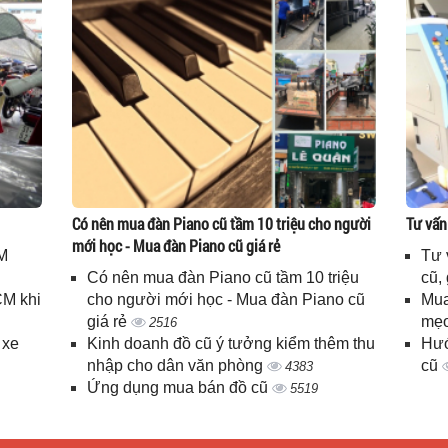
Có nên mua đàn Piano cũ tầm 10 triệu cho người
Tư vấn
mới học - Mua đàn Piano cũ giá rẻ
M
Tư 
Có nên mua đàn Piano cũ tầm 10 triệu
cũ,
CM khi
cho người mới học - Mua đàn Piano cũ
Mua
giá rẻ
mẹo
2516
 xe
Kinh doanh đồ cũ ý tưởng kiểm thêm thu
Hướ
nhập cho dân văn phòng
cũ
4383
Ứng dụng mua bán đồ cũ
5519