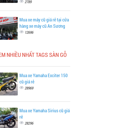
2789
Mua xe máy cũ giá rẻ tại cửa
hàng xe máy cũ An Sương
12696
EM NHIỀU NHẤT TAGS SÀN GỖ
Mua xe Yamaha Exciter 150
cũ giá rẻ
28969
Mua xe Yamaha Sirius cũ giá
rẻ
28296