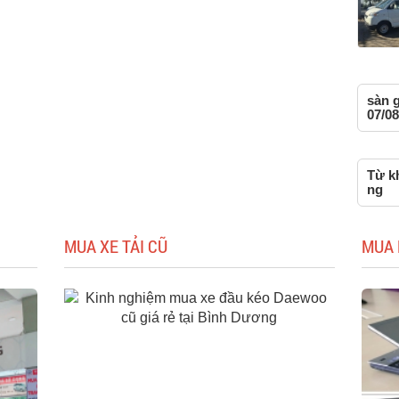
sàn 
07/08
Từ kh
ng
MUA XE TẢI CŨ
MUA 