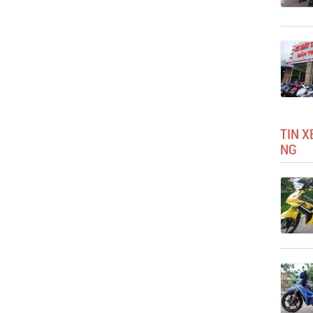
TIN X
NG