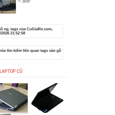
25757
gỗ ng, tags của CuGiaRe.com,
/2026 21:52:58
óa tìm kiếm liên quan tags sàn gỗ
LAPTOP CŨ