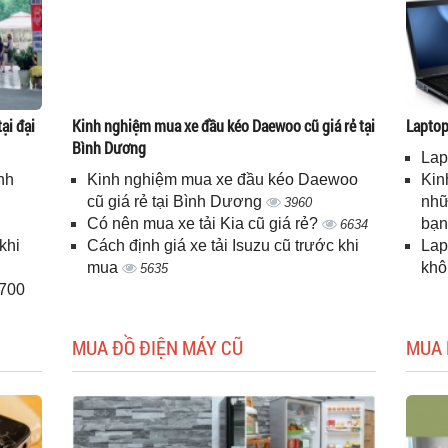
ại đại
Kinh nghiệm mua xe đầu kéo Daewoo cũ giá rẻ tại
Laptop 
Bình Dương
Lap
nh
Kinh nghiệm mua xe đầu kéo Daewoo
Kin
cũ giá rẻ tại Bình Dương
nhữ
3960
Có nên mua xe tải Kia cũ giá rẻ?
bạ
6634
khi
Cách định giá xe tải Isuzu cũ trước khi
Lap
mua
kh
5635
H700
MUA ĐỒ ĐIỆN MÁY CŨ
MUA 