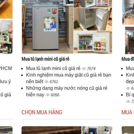
Mua tủ lạnh mini cũ giá rẻ
Mua đồ
 TPHCM
Mua tủ lạnh mini cũ giá rẻ
Mua
7674
Kinh nghiệm mua máy giặt cũ giá rẻ bạn
Kin
lưu ý
nên biết
đẹp
6761
Những dạng máy nước nóng cũ giá rẻ
6
ũ giá
hiện nay
Bí 
6056
7
CHỌN MUA HÀNG
MUA 