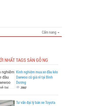
Cẩm nang
ỚI NHẤT TAGS SÀN GỖ NG
Kinh nghiệm mua xe đầu kéo
Daewoo cũ giá rẻ tại Bình
Dương
3960
Tư vấn đại lý bán xe Toyota