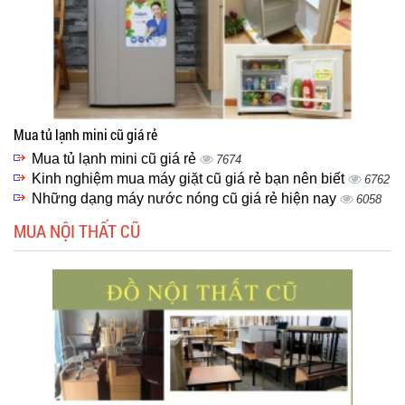
Mua tủ lạnh mini cũ giá rẻ
Mua tủ lạnh mini cũ giá rẻ
7674
Kinh nghiệm mua máy giặt cũ giá rẻ bạn nên biết
6762
Những dạng máy nước nóng cũ giá rẻ hiện nay
6058
MUA NỘI THẤT CŨ