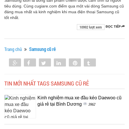
Samsung luôn là dòng sản phẩm chiếm được cảm tình từ người
tiêu dùng. Cùng cugiare.com điểm qua một vài dòng Samsung cũ
đáng mua nhất và kinh nghiệm khi mua điện thoại Samsung cũ
tốt nhất.
10992 lượt xem
ĐỌC TIẾP
Trang chủ
Samsung cũ rẻ
Share
Share
Tweet
Share
Pin
Tumblr
0
TIN MỚI NHẤT TAGS SAMSUNG CŨ RẺ
Kinh nghiệm mua xe đầu kéo Daewoo cũ
giá rẻ tại Bình Dương
3962