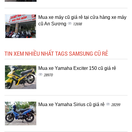
Mua xe máy cũ giá rẻ tại cửa hàng xe máy
cũ An Sương
12698
TIN XEM NHIỀU NHẤT TAGS SAMSUNG CŨ RẺ
Mua xe Yamaha Exciter 150 cũ giá rẻ
28970
Mua xe Yamaha Sirius cũ giá rẻ
28299