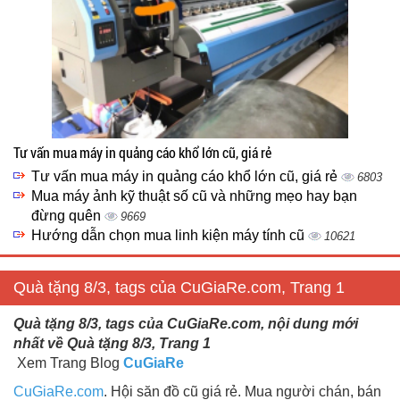
Tư vấn mua máy in quảng cáo khổ lớn cũ, giá rẻ
Tư vấn mua máy in quảng cáo khổ lớn cũ, giá rẻ
6803
Mua máy ảnh kỹ thuật số cũ và những mẹo hay bạn
đừng quên
9669
Hướng dẫn chọn mua linh kiện máy tính cũ
10621
Quà tặng 8/3, tags của CuGiaRe.com, Trang 1
Quà tặng 8/3, tags của CuGiaRe.com, nội dung mới
nhất về Quà tặng 8/3, Trang 1
Xem Trang Blog
CuGiaRe
CuGiaRe.com
. Hội săn đồ cũ giá rẻ. Mua người chán, bán