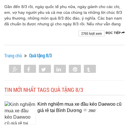
Gần đến 8/3 rồi, ngày quốc tế phụ nữa, ngày giành cho các chị,
em, vợ hay người yêu và cả mẹ của chúng ta những lời chúc 8/3
yêu thương, những món quà 8/3 độc đáo, ý nghĩa. Các bạn nam
đã chuẩn bị được nhưng gì cho ngày 8/3 rồi. Nếu như vẫn đang
2765 lượt xem
ĐỌC TIẾP
Trang chủ
Quà tặng 8/3
Share
Share
Tweet
Share
Pin
Tumblr
0
TIN MỚI NHẤT TAGS QUÀ TẶNG 8/3
Kinh nghiệm mua xe đầu kéo Daewoo cũ
giá rẻ tại Bình Dương
3960