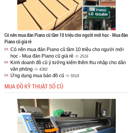
Có nên mua đàn Piano cũ tầm 10 triệu cho người mới học - Mua đàn
Piano cũ giá rẻ
Có nên mua đàn Piano cũ tầm 10 triệu cho người mới
học - Mua đàn Piano cũ giá rẻ
2516
Kinh doanh đồ cũ ý tưởng kiểm thêm thu nhập cho dân
văn phòng
4382
Ứng dụng mua bán đồ cũ
5519
MUA ĐỒ KỸ THUẬT SỐ CŨ