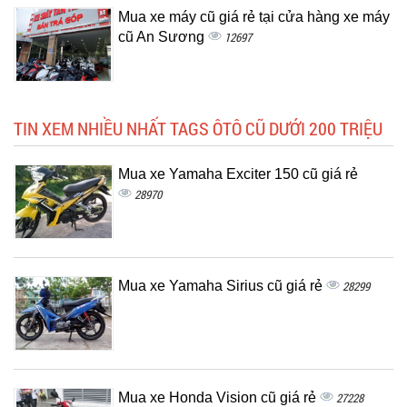
Mua xe máy cũ giá rẻ tại cửa hàng xe máy
cũ An Sương
12697
TIN XEM NHIỀU NHẤT TAGS ÔTÔ CŨ DƯỚI 200 TRIỆU
Mua xe Yamaha Exciter 150 cũ giá rẻ
28970
Mua xe Yamaha Sirius cũ giá rẻ
28299
Mua xe Honda Vision cũ giá rẻ
27228