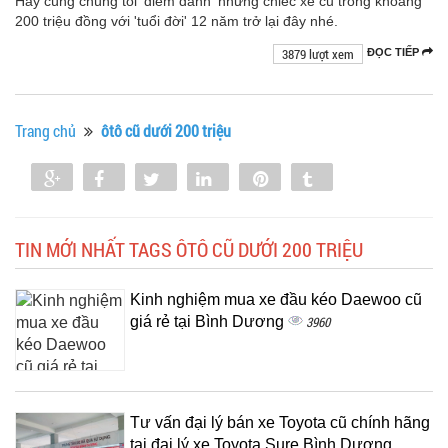
Hãy cùng chúng tôi 'điểm danh' những chiếc xe cũ trong khoảng
200 triệu đồng với 'tuổi đời' 12 năm trở lại đây nhé.
3879 lượt xem
ĐỌC TIẾP
Trang chủ
ôtô cũ dưới 200 triệu
Share
Share
Tweet
Share
Pin
Tumblr
0
TIN MỚI NHẤT TAGS ÔTÔ CŨ DƯỚI 200 TRIỆU
Kinh nghiệm mua xe đầu kéo Daewoo cũ
giá rẻ tại Bình Dương
3960
Tư vấn đại lý bán xe Toyota cũ chính hãng
tại đại lý xe Toyota Sure Bình Dương