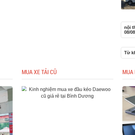
nội t
08/08
Từ kh
MUA XE TẢI CŨ
MUA 