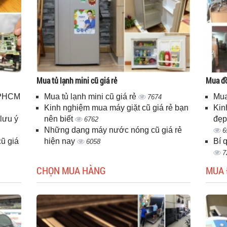
Mua tủ lạnh mini cũ giá rẻ
Mua đồ
 TPHCM
Mua tủ lạnh mini cũ giá rẻ
Mua
7674
Kinh nghiệm mua máy giặt cũ giá rẻ bạn
Kin
lưu ý
nên biết
đẹp
6762
Những dạng máy nước nóng cũ giá rẻ
6
ũ giá
hiện nay
Bí 
6058
7
CHỌN MUA HÀNG
MUA 