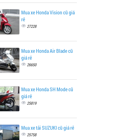
Mua xe Honda Vision cũ giá
rẻ
27228
Mua xe Honda Air Blade cũ
giá rẻ
26650
Mua xe Honda SH Mode cũ
giá rẻ
25819
Mua xe tải SUZUKI cũ giá rẻ
25758