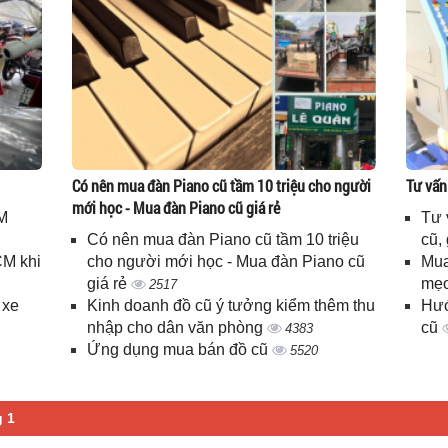
Có nên mua đàn Piano cũ tầm 10 triệu cho người
Tư vấn
mới học - Mua đàn Piano cũ giá rẻ
M
Tư 
Có nên mua đàn Piano cũ tầm 10 triệu
cũ,
CM khi
cho người mới học - Mua đàn Piano cũ
Mua
giá rẻ
mẹo
2517
 xe
Kinh doanh đồ cũ ý tưởng kiểm thêm thu
Hướ
nhập cho dân văn phòng
cũ
4383
Ứng dụng mua bán đồ cũ
5520
g 1