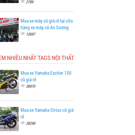
2789
Mua xe máy cũ giá rẻ tại cửa
hàng xe máy cũ An Sương
12697
EM NHIỀU NHẤT TAGS NỘI THẤT
Mua xe Yamaha Exciter 150
cũ giá rẻ
28970
Mua xe Yamaha Sirius cũ giá
rẻ
28299