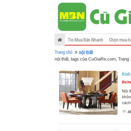
Tin Mua Bán Nhanh
Chọn mua h
Trang chủ
nội thất
nội thất, tags của CuGiaRe.com
, Trang 
Kinh
Bich
Nội 
khôn
cách
49