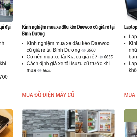
ại đại
Kinh nghiệm mua xe đầu kéo Daewoo cũ giá rẻ tại
Laptop 
Bình Dương
Lap
nh
Kinh nghiệm mua xe đầu kéo Daewoo
Kin
cũ giá rẻ tại Bình Dương
nhữ
3960
Có nên mua xe tải Kia cũ giá rẻ?
bạ
6635
khi
Cách định giá xe tải Isuzu cũ trước khi
Lap
mua
kh
5635
H700
MUA ĐỒ ĐIỆN MÁY CŨ
MUA 