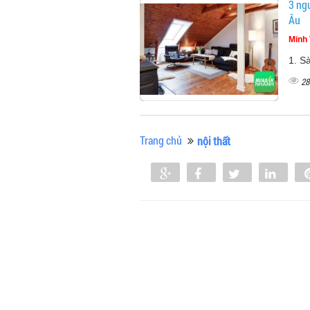
3 ng
Âu
Minh 
1. Sà
28
Trang chủ
nội thất
Share
Share
Tweet
Shar