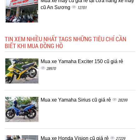
Mua xe máy cũ giá rẻ tại cửa hàng xe máy
cũ An Sương
12701
TIN XEM NHIỀU NHẤT TAGS NHỮNG TIÊU CHÍ CẦN
BIẾT KHI MUA ĐỒNG HỒ
Mua xe Yamaha Exciter 150 cũ giá rẻ
28970
Mua xe Yamaha Sirius cũ giá rẻ
28299
Mua xe Honda Vision cũ giá rẻ
27229