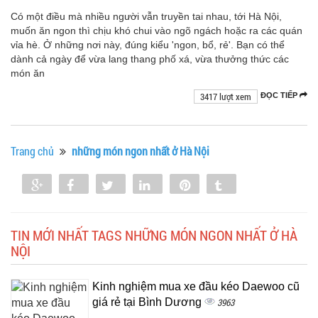
Có một điều mà nhiều người vẫn truyền tai nhau, tới Hà Nội,
muốn ăn ngon thì chịu khó chui vào ngõ ngách hoặc ra các quán
vỉa hè. Ở những nơi này, đúng kiểu 'ngon, bổ, rẻ'. Bạn có thể
dành cả ngày để vừa lang thang phố xá, vừa thưởng thức các
món ăn
3417 lượt xem
ĐỌC TIẾP
Trang chủ
những món ngon nhất ở Hà Nội
Share
Share
Tweet
Share
Pin
Tumblr
0
TIN MỚI NHẤT TAGS NHỮNG MÓN NGON NHẤT Ở HÀ
NỘI
Kinh nghiệm mua xe đầu kéo Daewoo cũ
giá rẻ tại Bình Dương
3963