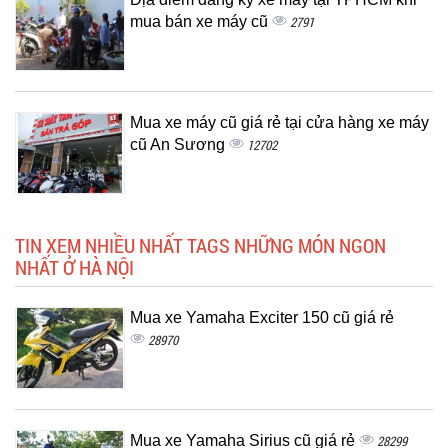
mua bán xe máy cũ
2791
Mua xe máy cũ giá rẻ tại cửa hàng xe máy
cũ An Sương
12702
TIN XEM NHIỀU NHẤT TAGS NHỮNG MÓN NGON
NHẤT Ở HÀ NỘI
Mua xe Yamaha Exciter 150 cũ giá rẻ
28970
Mua xe Yamaha Sirius cũ giá rẻ
28299