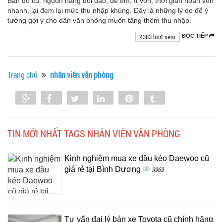
Bán đồ cũ: nguồn hàng dồi dào, dễ tìm, ít vốn, thời gian hoàn vốn
nhanh, lại đem lại mức thu nhập khủng. Đây là những lý do để ý
tưởng gợi ý cho dân văn phòng muốn tăng thêm thu nhập.
4383 lượt xem
ĐỌC TIẾP
Trang chủ
nhân viên văn phòng
Share
Share
Tweet
Share
Pin
Tumblr
0
TIN MỚI NHẤT TAGS NHÂN VIÊN VĂN PHÒNG
Kinh nghiệm mua xe đầu kéo Daewoo cũ
giá rẻ tại Bình Dương
3963
Tư vấn đại lý bán xe Toyota cũ chính hãng