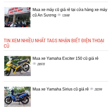
Mua xe máy cũ giá rẻ tại cửa hàng xe máy
cũ An Sương
12698
TIN XEM NHIỀU NHẤT TAGS NHẬN BIẾT ĐIỆN THOẠI
CŨ
Mua xe Yamaha Exciter 150 cũ giá rẻ
28970
Mua xe Yamaha Sirius cũ giá rẻ
28299