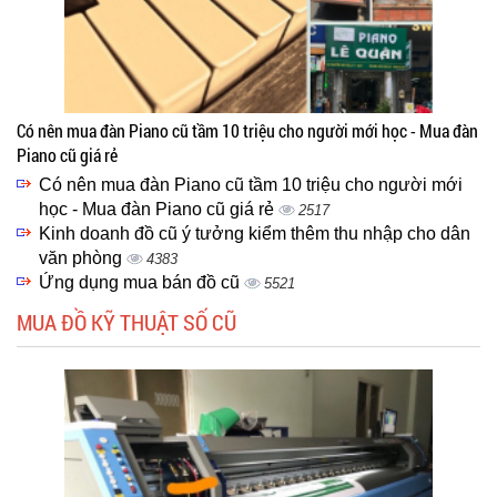
Có nên mua đàn Piano cũ tầm 10 triệu cho người mới học - Mua đàn
Piano cũ giá rẻ
Có nên mua đàn Piano cũ tầm 10 triệu cho người mới
học - Mua đàn Piano cũ giá rẻ
2517
Kinh doanh đồ cũ ý tưởng kiểm thêm thu nhập cho dân
văn phòng
4383
Ứng dụng mua bán đồ cũ
5521
MUA ĐỒ KỸ THUẬT SỐ CŨ