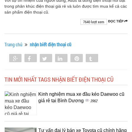
Với sự tín nhiệm của người dùng, Asus là dòng điện thoại nổi bật
trong phân khúc điện thoại giá rẻ và luôn được tìm mua kể cả các
sản phẩm điện thoại cũ.
7640 lượt xem
ĐỌC TIẾP
Trang chủ
nhận biết điện thoại cũ
Share
Share
Tweet
Share
Pin
Tumblr
0
TIN MỚI NHẤT TAGS NHẬN BIẾT ĐIỆN THOẠI CŨ
Kinh nghiệm mua xe đầu kéo Daewoo cũ
giá rẻ tại Bình Dương
3962
Tư vấn đại lý bán xe Toyota cũ chính hãng