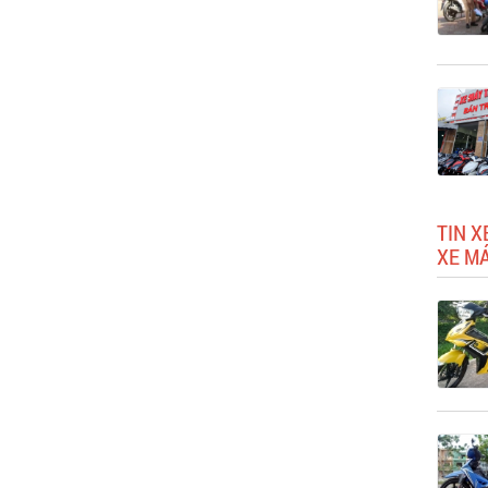
TIN X
XE M