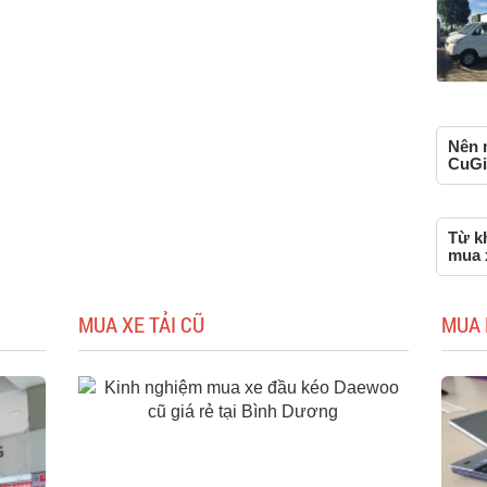
Nên 
CuGi
Từ k
mua 
MUA XE TẢI CŨ
MUA 