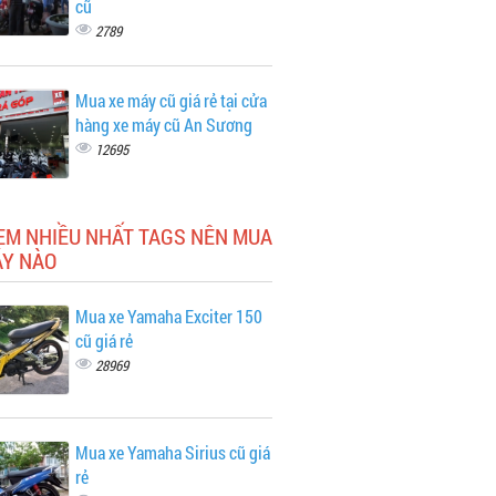
cũ
2789
Mua xe máy cũ giá rẻ tại cửa
hàng xe máy cũ An Sương
12695
EM NHIỀU NHẤT TAGS NÊN MUA
ÁY NÀO
Mua xe Yamaha Exciter 150
cũ giá rẻ
28969
Mua xe Yamaha Sirius cũ giá
rẻ