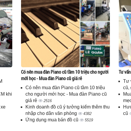
Có nên mua đàn Piano cũ tầm 10 triệu cho người
Tư vấn
mới học - Mua đàn Piano cũ giá rẻ
M
Tư 
Có nên mua đàn Piano cũ tầm 10 triệu
cũ,
CM khi
cho người mới học - Mua đàn Piano cũ
Mua
giá rẻ
mẹo
2516
 xe
Kinh doanh đồ cũ ý tưởng kiểm thêm thu
Hướ
nhập cho dân văn phòng
cũ
4382
Ứng dụng mua bán đồ cũ
5519