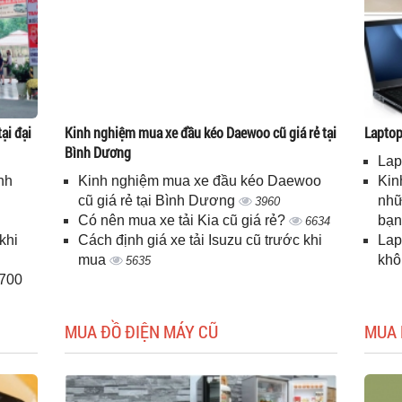
ại đại
Kinh nghiệm mua xe đầu kéo Daewoo cũ giá rẻ tại
Laptop 
Bình Dương
Lap
nh
Kinh nghiệm mua xe đầu kéo Daewoo
Kin
cũ giá rẻ tại Bình Dương
nhữ
3960
Có nên mua xe tải Kia cũ giá rẻ?
bạ
6634
khi
Cách định giá xe tải Isuzu cũ trước khi
Lap
mua
kh
5635
H700
MUA ĐỒ ĐIỆN MÁY CŨ
MUA 