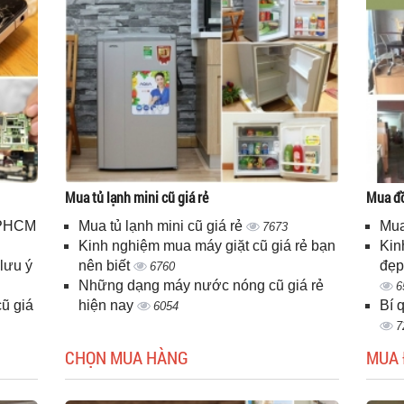
Mua tủ lạnh mini cũ giá rẻ
Mua đồ
 TPHCM
Mua tủ lạnh mini cũ giá rẻ
Mua
7673
Kinh nghiệm mua máy giặt cũ giá rẻ bạn
Kin
lưu ý
nên biết
đẹp
6760
Những dạng máy nước nóng cũ giá rẻ
6
ũ giá
hiện nay
Bí 
6054
7
CHỌN MUA HÀNG
MUA 