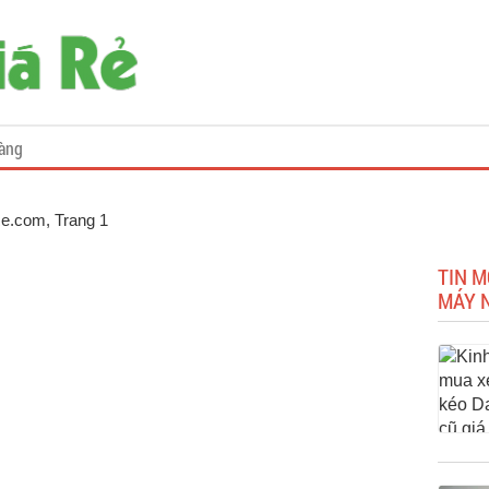
àng
Re.com
, Trang 1
TIN M
MÁY 