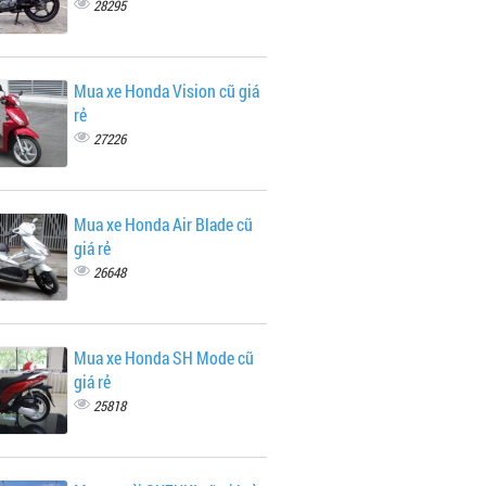
28295
Mua xe Honda Vision cũ giá
rẻ
27226
Mua xe Honda Air Blade cũ
giá rẻ
26648
Mua xe Honda SH Mode cũ
giá rẻ
25818