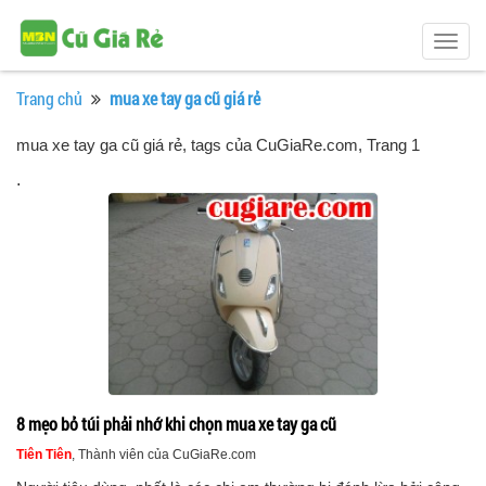
Togg
navig
Trang chủ
mua xe tay ga cũ giá rẻ
mua xe tay ga cũ giá rẻ, tags của CuGiaRe.com
, Trang 1
.
8 mẹo bỏ túi phải nhớ khi chọn mua xe tay ga cũ
Tiên Tiên
, Thành viên của CuGiaRe.com