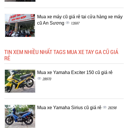
Mua xe máy cũ giá rẻ tại cửa hàng xe máy
cũ An Sương
12697
TIN XEM NHIỀU NHẤT TAGS MUA XE TAY GA CŨ GIÁ
RẺ
Mua xe Yamaha Exciter 150 cũ giá rẻ
28970
Mua xe Yamaha Sirius cũ giá rẻ
28298