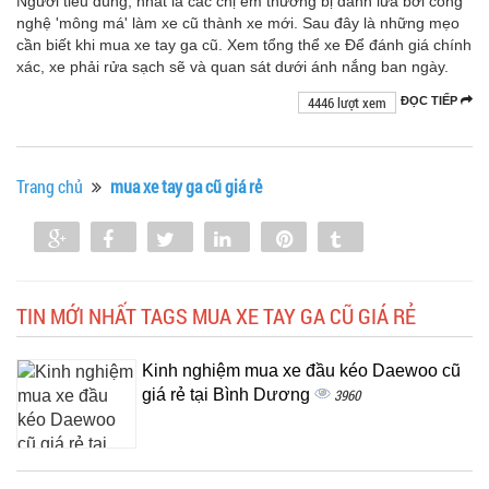
Người tiêu dùng, nhất là các chị em thường bị đánh lừa bởi công
nghệ 'mông má' làm xe cũ thành xe mới. Sau đây là những mẹo
cần biết khi mua xe tay ga cũ. Xem tổng thể xe Để đánh giá chính
xác, xe phải rửa sạch sẽ và quan sát dưới ánh nắng ban ngày.
4446 lượt xem
ĐỌC TIẾP
Trang chủ
mua xe tay ga cũ giá rẻ
Share
Share
Tweet
Share
Pin
Tumblr
0
TIN MỚI NHẤT TAGS MUA XE TAY GA CŨ GIÁ RẺ
Kinh nghiệm mua xe đầu kéo Daewoo cũ
giá rẻ tại Bình Dương
3960