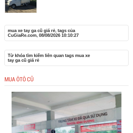
mua xe tay ga cũ giá rẻ, tags của
CuGiaRe.com, 08/08/2026 10:10:27
Từ khóa tìm kiếm liên quan tags mua xe
tay ga cũ giá rẻ
MUA ÔTÔ CŨ