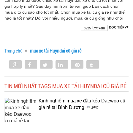
Làm sao mua được chiếc xe tai Huyndai, xe ô tô cũ tốt nhất với
giá hợp lý nhất? Sau đây mình xin tư vấn giúp bạn cách chọn
mua ô tô cũ sao cho tốt nhất. Chọn mua xe tải cũ giá rẻ như thế
nào là tốt nhất? Đối với nhiều người, mua xe cũ giống như chơi
5925 lượt xem
ĐỌC TIẾP
Trang chủ
mua xe tải Huyndai cũ giá rẻ
Share
Share
Tweet
Share
Pin
Tumblr
0
TIN MỚI NHẤT TAGS MUA XE TẢI HUYNDAI CŨ GIÁ RẺ
Kinh nghiệm mua xe đầu kéo Daewoo cũ
giá rẻ tại Bình Dương
3960