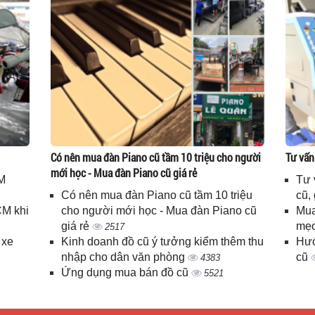
Có nên mua đàn Piano cũ tầm 10 triệu cho người
Tư vấn
mới học - Mua đàn Piano cũ giá rẻ
M
Tư 
Có nên mua đàn Piano cũ tầm 10 triệu
cũ,
CM khi
cho người mới học - Mua đàn Piano cũ
Mua
giá rẻ
mẹo
2517
 xe
Kinh doanh đồ cũ ý tưởng kiểm thêm thu
Hướ
nhập cho dân văn phòng
cũ
4383
Ứng dụng mua bán đồ cũ
5521