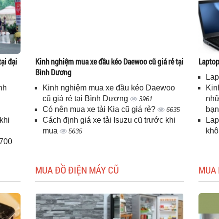
ại đại
Kinh nghiệm mua xe đầu kéo Daewoo cũ giá rẻ tại
Laptop 
Bình Dương
Lap
nh
Kinh nghiệm mua xe đầu kéo Daewoo
Kin
cũ giá rẻ tại Bình Dương
nhữ
3961
Có nên mua xe tải Kia cũ giá rẻ?
bạ
6635
khi
Cách định giá xe tải Isuzu cũ trước khi
Lap
mua
kh
5635
H700
MUA ĐỒ ĐIỆN MÁY CŨ
MUA 