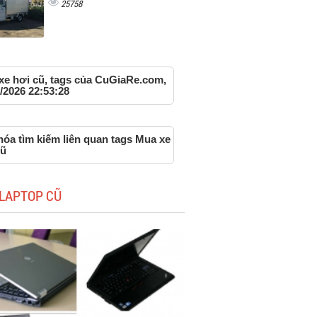
25758
xe hơi cũ, tags của CuGiaRe.com,
/2026 22:53:28
hóa tìm kiếm liên quan tags Mua xe
cũ
LAPTOP CŨ