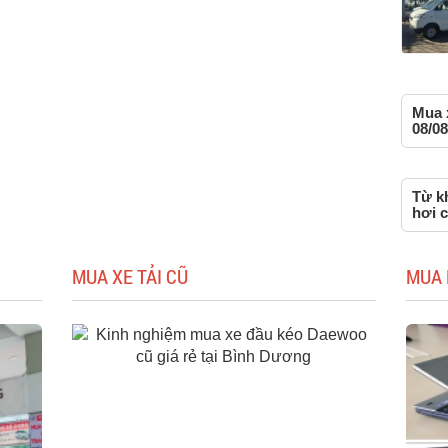
Mua 
08/08
Từ k
hơi 
MUA XE TẢI CŨ
MUA 