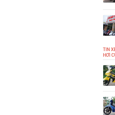
TIN X
HƠI C