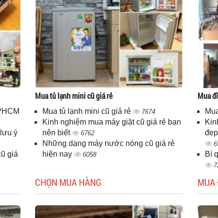
Mua tủ lạnh mini cũ giá rẻ
Mua đồ
 TPHCM
Mua tủ lạnh mini cũ giá rẻ
Mua
7674
Kinh nghiệm mua máy giặt cũ giá rẻ bạn
Kin
lưu ý
nên biết
đẹp
6762
Những dạng máy nước nóng cũ giá rẻ
6
ũ giá
hiện nay
Bí 
6058
7
CHỌN MUA HÀNG
MUA 