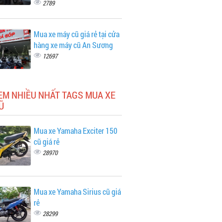
2789
Mua xe máy cũ giá rẻ tại cửa
hàng xe máy cũ An Sương
12697
EM NHIỀU NHẤT TAGS MUA XE
Ũ
Mua xe Yamaha Exciter 150
cũ giá rẻ
28970
Mua xe Yamaha Sirius cũ giá
rẻ
28299