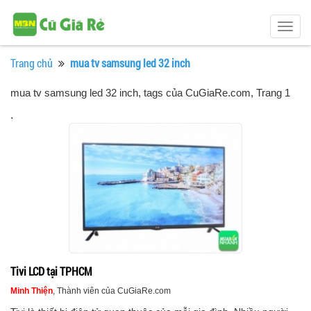
Togg
navig
Trang chủ
mua tv samsung led 32 inch
mua tv samsung led 32 inch, tags của CuGiaRe.com
, Trang 1
.
Tivi LCD tại TPHCM
Minh Thiện
, Thành viên của CuGiaRe.com