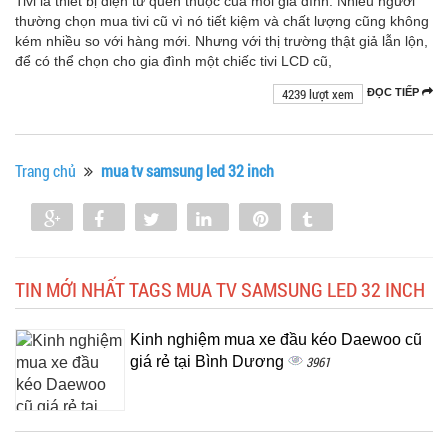
Tivi là thiết bị điện tử quen thuộc của mỗi gia đình. Nhiều người
thường chọn mua tivi cũ vì nó tiết kiệm và chất lượng cũng không
kém nhiều so với hàng mới. Nhưng với thị trường thật giả lẫn lộn,
để có thể chọn cho gia đình một chiếc tivi LCD cũ,
4239 lượt xem
ĐỌC TIẾP
Trang chủ
mua tv samsung led 32 inch
Share
Share
Tweet
Share
Pin
Tumblr
0
TIN MỚI NHẤT TAGS MUA TV SAMSUNG LED 32 INCH
Kinh nghiệm mua xe đầu kéo Daewoo cũ
giá rẻ tại Bình Dương
3961