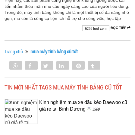
Hiện nay, các sản phẩm công nghệ mới không ngừng được cải
tiến nhằm thỏa mãn nhu cầu ngày càng cao của người tiêu dùng.
Trong đó, máy tính bảng không chỉ là một thiết bị số đa năng nhỏ
gọn, mà còn là công cụ tiện ích hỗ trợ cho công việc, học tập
6295 lượt xem
ĐỌC TIẾP
Trang chủ
mua máy tính bảng cũ tốt
Share
Share
Tweet
Share
Pin
Tumblr
0
TIN MỚI NHẤT TAGS MUA MÁY TÍNH BẢNG CŨ TỐT
Kinh nghiệm mua xe đầu kéo Daewoo cũ
giá rẻ tại Bình Dương
3960