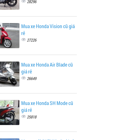
28296
Mua xe Honda Vision cũ giá
rẻ
27226
Mua xe Honda Air Blade cũ
giá rẻ
26649
Mua xe Honda SH Mode cũ
giá rẻ
25818