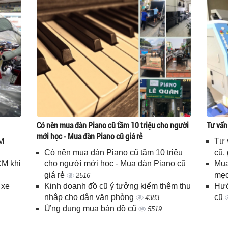
Có nên mua đàn Piano cũ tầm 10 triệu cho người
Tư vấn
mới học - Mua đàn Piano cũ giá rẻ
M
Tư 
Có nên mua đàn Piano cũ tầm 10 triệu
cũ,
CM khi
cho người mới học - Mua đàn Piano cũ
Mua
giá rẻ
mẹo
2516
 xe
Kinh doanh đồ cũ ý tưởng kiểm thêm thu
Hướ
nhập cho dân văn phòng
cũ
4383
Ứng dụng mua bán đồ cũ
5519