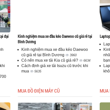
ại đại
Kinh nghiệm mua xe đầu kéo Daewoo cũ giá rẻ tại
Laptop 
Bình Dương
Lap
nh
Kinh nghiệm mua xe đầu kéo Daewoo
Kin
cũ giá rẻ tại Bình Dương
nhữ
3960
Có nên mua xe tải Kia cũ giá rẻ?
bạ
6634
khi
Cách định giá xe tải Isuzu cũ trước khi
Lap
mua
kh
5635
H700
MUA ĐỒ ĐIỆN MÁY CŨ
MUA 