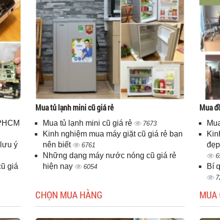
Mua tủ lạnh mini cũ giá rẻ
Mua đồ
 TPHCM
Mua tủ lạnh mini cũ giá rẻ
Mua
7673
Kinh nghiệm mua máy giặt cũ giá rẻ bạn
Kin
lưu ý
nên biết
đẹp
6761
Những dạng máy nước nóng cũ giá rẻ
6
ũ giá
hiện nay
Bí 
6054
7
CHỌN MUA HÀNG
MUA 