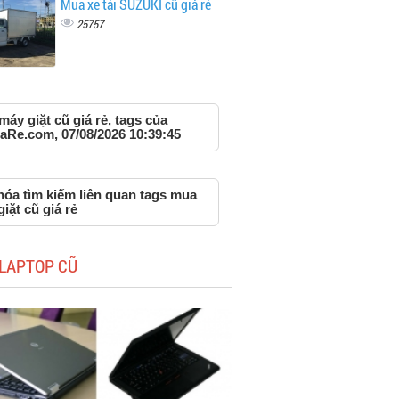
Mua xe tải SUZUKI cũ giá rẻ
25757
áy giặt cũ giá rẻ, tags của
aRe.com, 07/08/2026 10:39:45
hóa tìm kiếm liên quan tags mua
iặt cũ giá rẻ
LAPTOP CŨ