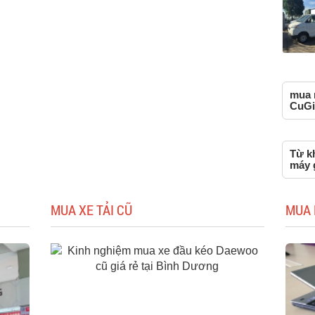
mua m
CuGi
Từ k
máy g
MUA XE TẢI CŨ
MUA 