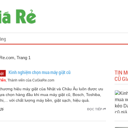
àng
iaRe.com
, Trang 1
TIN M
Kinh nghiệm chọn mua máy giặt cũ
bật
CŨ GI
Tiên
, Thành viên của CuGiaRe.com
thương hiệu máy giặt của Nhật và Châu Âu luôn được ưu
 lựa chọn hàng đầu khi mua máy giặt cũ, Bosch, Toshiba,
hi,... với chất lượng máy bền, giặt sạch, hiệu quả.
26
ĐỌC TIẾP