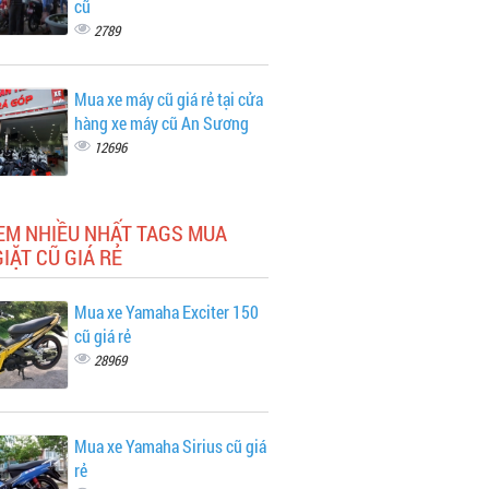
cũ
2789
Mua xe máy cũ giá rẻ tại cửa
hàng xe máy cũ An Sương
12696
EM NHIỀU NHẤT TAGS MUA
IẶT CŨ GIÁ RẺ
Mua xe Yamaha Exciter 150
cũ giá rẻ
28969
Mua xe Yamaha Sirius cũ giá
rẻ