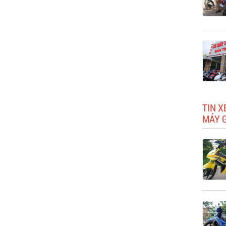
TIN X
MÁY G