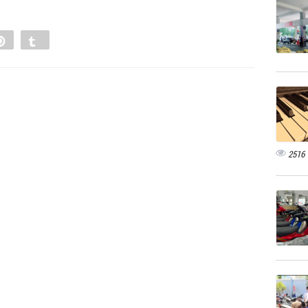
e
Pin
Tumblr
0
2516