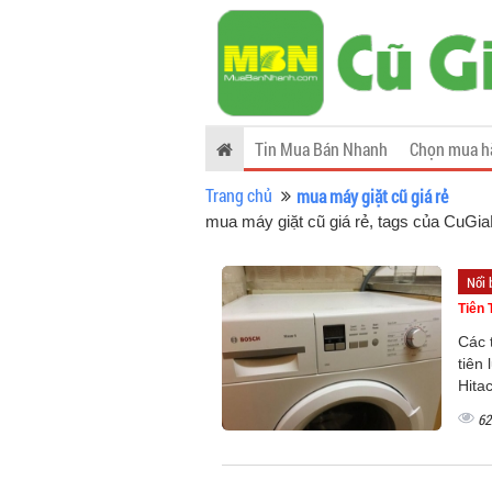
Tin Mua Bán Nhanh
Chọn mua h
Trang chủ
mua máy giặt cũ giá rẻ
mua máy giặt cũ giá rẻ, tags của CuG
Nổi 
Tiên 
Các 
tiên
Hitac
62