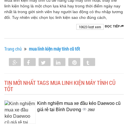
Mua linh kiện máy tính cũ để nâng cấp máy tính hoặc thay thế
linh kiện hỏng là một chọn lựa khá hay trong thời điểm ngày nay
nhất là trong giới sinh viên hay người lao động có thu nhập tương
đối. Tuy nhiên việc chọn lọc linh kiện sao cho đúng cách,
10623 lượt xem
ĐỌC TIẾP
Trang chủ
mua linh kiện máy tính cũ tốt
Share
Share
Tweet
Share
Pin
Tumblr
0
TIN MỚI NHẤT TAGS MUA LINH KIỆN MÁY TÍNH CŨ
TỐT
Kinh nghiệm mua xe đầu kéo Daewoo cũ
giá rẻ tại Bình Dương
3960