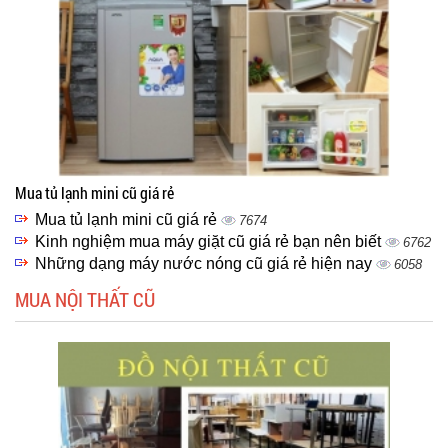
Mua tủ lạnh mini cũ giá rẻ
Mua tủ lạnh mini cũ giá rẻ
7674
Kinh nghiệm mua máy giặt cũ giá rẻ bạn nên biết
6762
Những dạng máy nước nóng cũ giá rẻ hiện nay
6058
MUA NỘI THẤT CŨ