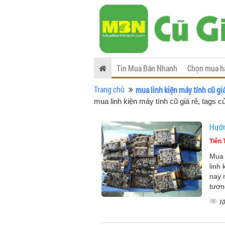
Tin Mua Bán Nhanh
Chọn mua h
Trang chủ
mua linh kiện máy tính cũ giá
mua linh kiện máy tính cũ giá rẻ, tags
Hướn
Tiên 
Mua 
linh
nay 
tươn
10