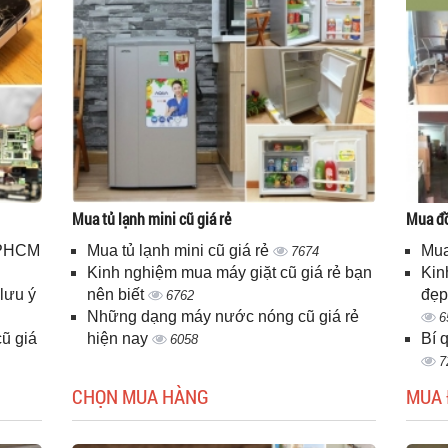
Mua tủ lạnh mini cũ giá rẻ
Mua đồ
 TPHCM
Mua tủ lạnh mini cũ giá rẻ
Mua
7674
Kinh nghiệm mua máy giặt cũ giá rẻ bạn
Kin
lưu ý
nên biết
đẹp
6762
Những dạng máy nước nóng cũ giá rẻ
6
ũ giá
hiện nay
Bí 
6058
7
CHỌN MUA HÀNG
MUA 