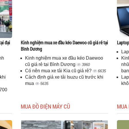
ại đại
Kinh nghiệm mua xe đầu kéo Daewoo cũ giá rẻ tại
Laptop 
Bình Dương
Lap
nh
Kinh nghiệm mua xe đầu kéo Daewoo
Kin
cũ giá rẻ tại Bình Dương
nhữ
3960
Có nên mua xe tải Kia cũ giá rẻ?
bạ
6635
khi
Cách định giá xe tải Isuzu cũ trước khi
Lap
mua
kh
5635
H700
MUA ĐỒ ĐIỆN MÁY CŨ
MUA 