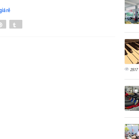
giá rẻ
e
Pin
Tumblr
0
2517