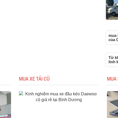
mua l
của 
Từ k
linh 
MUA XE TẢI CŨ
MUA 