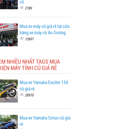
cũ
2789
Mua xe máy cũ giá rẻ tại cửa
hàng xe máy cũ An Sương
12697
EM NHIỀU NHẤT TAGS MUA
KIỆN MÁY TÍNH CŨ GIÁ RẺ
Mua xe Yamaha Exciter 150
cũ giá rẻ
28970
Mua xe Yamaha Sirius cũ giá
rẻ