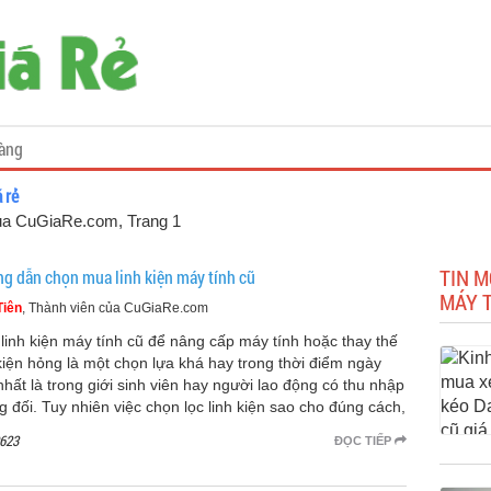
àng
 rẻ
 của CuGiaRe.com
, Trang 1
TIN M
g dẫn chọn mua linh kiện máy tính cũ
MÁY T
Tiên
, Thành viên của CuGiaRe.com
linh kiện máy tính cũ để nâng cấp máy tính hoặc thay thế
 kiện hỏng là một chọn lựa khá hay trong thời điểm ngày
nhất là trong giới sinh viên hay người lao động có thu nhập
g đối. Tuy nhiên việc chọn lọc linh kiện sao cho đúng cách,
623
ĐỌC TIẾP