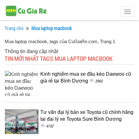
Togg
navig
Trang chủ
Mua laptop macbook
Mua laptop macbook, tags của CuGiaRe.com
, Trang 1
Thông tin đang cập nhật
TIN MỚI NHẤT TAGS MUA LAPTOP MACBOOK
Kinh nghiệm mua xe đầu kéo Daewoo cũ
giá rẻ tại Bình Dương
3960
Tư vấn đại lý bán xe Toyota cũ chính hãng
tại đại lý xe Toyota Sure Bình Dương
4192