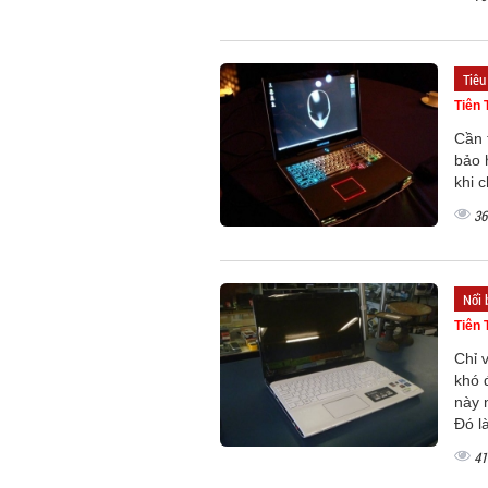
Tiêu
Tiên 
Cần 
bảo 
khi 
36
Nổi 
Tiên 
Chỉ 
khó 
này 
Đó l
41