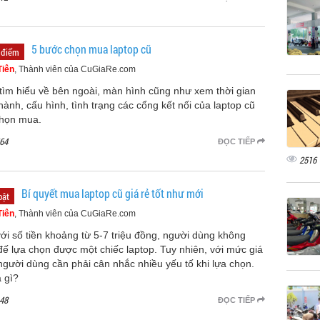
5 bước chọn mua laptop cũ
 điểm
Tiên
, Thành viên của CuGiaRe.com
tìm hiểu về bên ngoài, màn hình cũng như xem thời gian
hành, cấu hình, tình trạng các cổng kết nối của laptop cũ
chọn mua.
64
ĐỌC TIẾP
2516
Bí quyết mua laptop cũ giá rẻ tốt như mới
bật
Tiên
, Thành viên của CuGiaRe.com
với số tiền khoảng từ 5-7 triệu đồng, người dùng không
đế lựa chọn được một chiếc laptop. Tuy nhiên, với mức giá
người dùng cần phải cân nhắc nhiều yếu tố khi lựa chọn.
à gì?
48
ĐỌC TIẾP