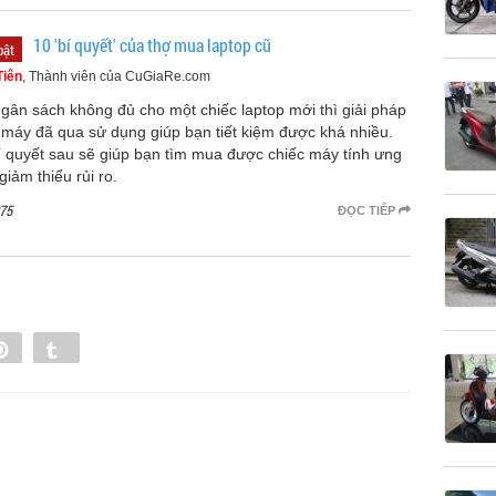
10 'bí quyết' của thợ mua laptop cũ
bật
Tiên
, Thành viên của CuGiaRe.com
ngân sách không đủ cho một chiếc laptop mới thì giải pháp
máy đã qua sử dụng giúp bạn tiết kiệm được khá nhiều.
í quyết sau sẽ giúp bạn tìm mua được chiếc máy tính ưng
giảm thiểu rủi ro.
75
ĐỌC TIẾP
e
Pin
Tumblr
0