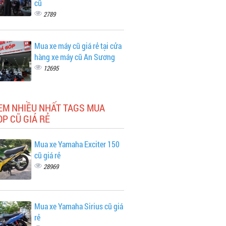
cũ
2789
Mua xe máy cũ giá rẻ tại cửa
hàng xe máy cũ An Sương
12695
EM NHIỀU NHẤT TAGS MUA
P CŨ GIÁ RẺ
Mua xe Yamaha Exciter 150
cũ giá rẻ
28969
Mua xe Yamaha Sirius cũ giá
rẻ