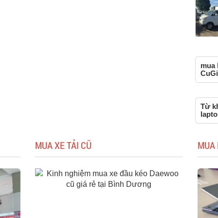
mua l
CuGi
Từ k
lapto
MUA XE TẢI CŨ
MUA 