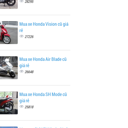
28295
Mua xe Honda Vision cũ giá
rẻ
27226
Mua xe Honda Air Blade cũ
giá rẻ
26648
Mua xe Honda SH Mode cũ
giá rẻ
25818