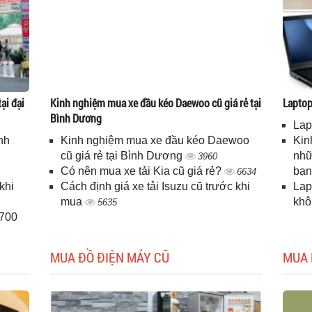
ại đại
Kinh nghiệm mua xe đầu kéo Daewoo cũ giá rẻ tại
Laptop 
Bình Dương
Lap
nh
Kinh nghiệm mua xe đầu kéo Daewoo
Kin
cũ giá rẻ tại Bình Dương
nhữ
3960
Có nên mua xe tải Kia cũ giá rẻ?
bạ
6634
khi
Cách định giá xe tải Isuzu cũ trước khi
Lap
mua
kh
5635
H700
MUA ĐỒ ĐIỆN MÁY CŨ
MUA 