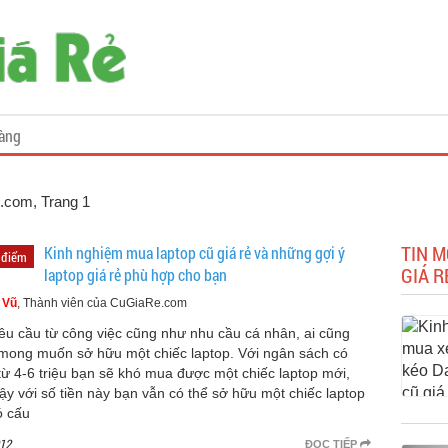
àng
e.com
, Trang 1
TIN M
Kinh nghiệm mua laptop cũ giá rẻ và những gợi ý
 điểm
GIÁ R
laptop giá rẻ phù hợp cho bạn
 Vũ
, Thành viên của CuGiaRe.com
êu cầu từ công việc cũng như nhu cầu cá nhân, ai cũng
mong muốn sở hữu một chiếc laptop. Với ngân sách có
từ 4-6 triệu bạn sẽ khó mua được một chiếc laptop mới,
vậy với số tiền này bạn vẫn có thể sở hữu một chiếc laptop
ó cấu
12
ĐỌC TIẾP