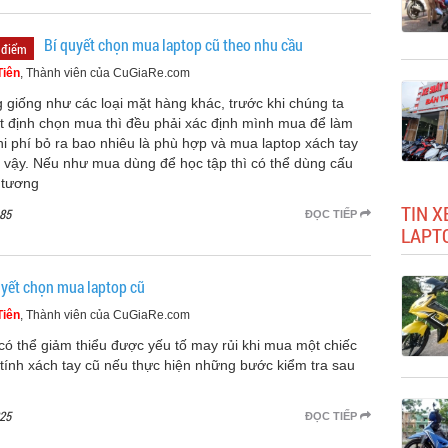
Bí quyết chọn mua laptop cũ theo nhu cầu
 điểm
Tiên
, Thành viên của CuGiaRe.com
 giống như các loại mặt hàng khác, trước khi chúng ta
t định chọn mua thì đều phải xác định mình mua để làm
chi phí bỏ ra bao nhiêu là phù hợp và mua laptop xách tay
 vậy. Nếu như mua dùng để học tập thì có thể dùng cấu
 tương
TIN X
85
ĐỌC TIẾP
LAPTO
uyết chọn mua laptop cũ
Tiên
, Thành viên của CuGiaRe.com
có thể giảm thiểu được yếu tố may rủi khi mua một chiếc
tính xách tay cũ nếu thực hiện những bước kiểm tra sau
25
ĐỌC TIẾP