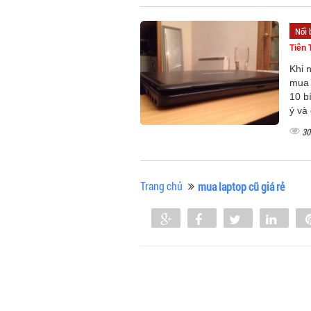
Nổi 
Tiên 
Khi 
mua 
10 b
ý và 
30
Trang chủ
mua laptop cũ giá rẻ
Share
Share
Tweet
Shar