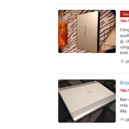
Tiêu
Tiên 
Cũng
quyế
gì, 
cũng
hình
31
Bí q
Tiên 
Bạn 
máy 
đây.
33