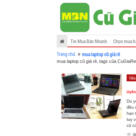
Tin Mua Bán Nhanh
Chọn mua h
Trang chủ
mua laptop cũ giá rẻ
mua laptop cũ giá rẻ, tags của CuGiaR
Tiêu
Uyên
Do y
đều 
hạn 
tuy 
cũ c
70