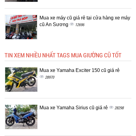
Mua xe máy cũ giá rẻ tại cửa hàng xe máy
cũ An Sương
12696
TIN XEM NHIỀU NHẤT TAGS MUA GIƯỜNG CŨ TỐT
Mua xe Yamaha Exciter 150 cũ giá rẻ
28970
Mua xe Yamaha Sirius cũ giá rẻ
28298