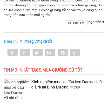
Có thể nói giường là vật quan trọng nhất trong cuộc đời mỗi con
người, khoảng 1/3 thời gian trong đời người là ở trên giường, do
đó lựa chọn được một 1 chiếc giường tốt có vai trò vô cùng quan
trọng đến sức khỏe mỗi người.
8694 lượt xem
ĐỌC TIẾP
Trang chủ
mua giường cũ tốt
Share
Share
Tweet
Share
Pin
Tumblr
0
TIN MỚI NHẤT TAGS MUA GIƯỜNG CŨ TỐT
Kinh nghiệm mua xe đầu kéo Daewoo cũ
giá rẻ tại Bình Dương
3960