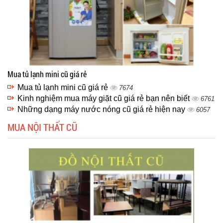
Mua tủ lạnh mini cũ giá rẻ
Mua tủ lạnh mini cũ giá rẻ
7674
Kinh nghiệm mua máy giặt cũ giá rẻ bạn nên biết
6761
Những dạng máy nước nóng cũ giá rẻ hiện nay
6057
MUA NỘI THẤT CŨ