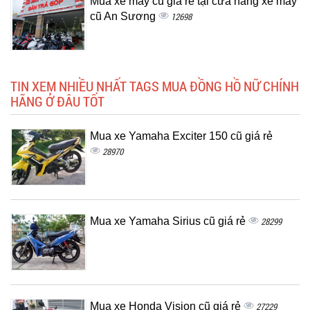
Mua xe máy cũ giá rẻ tại cửa hàng xe máy
cũ An Sương
12698
TIN XEM NHIỀU NHẤT TAGS MUA ĐỒNG HỒ NỮ CHÍNH
HÃNG Ở ĐÂU TỐT
Mua xe Yamaha Exciter 150 cũ giá rẻ
28970
Mua xe Yamaha Sirius cũ giá rẻ
28299
Mua xe Honda Vision cũ giá rẻ
27229