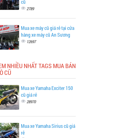
cũ
2789
Mua xe máy cũ giá rẻ tại cửa
hàng xe máy cũ An Sương
12697
EM NHIỀU NHẤT TAGS MUA BÁN
Ô CŨ
Mua xe Yamaha Exciter 150
cũ giá rẻ
28970
Mua xe Yamaha Sirius cũ giá
rẻ