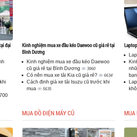
ại đại
Kinh nghiệm mua xe đầu kéo Daewoo cũ giá rẻ tại
Laptop 
Bình Dương
Lap
nh
Kinh nghiệm mua xe đầu kéo Daewoo
Kin
cũ giá rẻ tại Bình Dương
nhữ
3960
Có nên mua xe tải Kia cũ giá rẻ?
bạ
6634
khi
Cách định giá xe tải Isuzu cũ trước khi
Lap
mua
kh
5635
H700
MUA ĐỒ ĐIỆN MÁY CŨ
MUA 