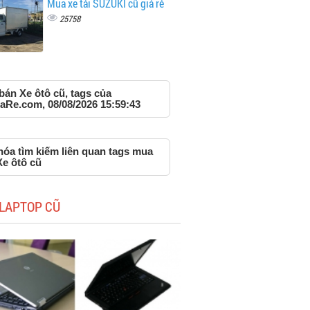
Mua xe tải SUZUKI cũ giá rẻ
25758
bán Xe ôtô cũ, tags của
aRe.com, 08/08/2026 15:59:43
hóa tìm kiếm liên quan tags mua
Xe ôtô cũ
LAPTOP CŨ