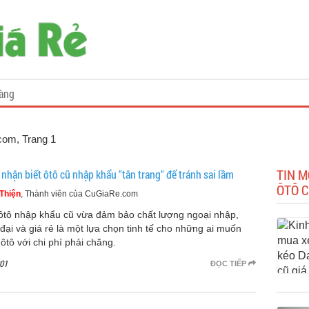
àng
.com
, Trang 1
TIN M
nhận biết ôtô cũ nhập khẩu "tân trang" để tránh sai lầm
ÔTÔ 
Thiện
, Thành viên của CuGiaRe.com
ôtô nhập khẩu cũ vừa đảm bảo chất lượng ngoại nhập,
 đại và giá rẻ là một lựa chọn tinh tế cho những ai muốn
ôtô với chi phí phải chăng.
01
ĐỌC TIẾP