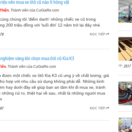
riệu nên mua xe ôtô cũ nào ít hỏng vặt
Thiện
, Thành viên của CuGiaRe.com
cùng chúng tôi 'điểm danh' những chiếc xe cũ trong
ng 200 triệu đồng với 'tuổi đời' 12 năm trở lại đây nhé.
79
ĐỌC TIẾP
 nghiệm vàng khi chọn mua ôtô cũ Kia K3
2517
Tiên
, Thành viên của CuGiaRe.com
 được một chiếc xe ôtô Kia K3 cũ ưng ý về chất lượng, giá
phù hợp với nhu cầu sử dụng không phải dễ. Những kinh
ệm hay dưới đây sẽ giúp bạn an tâm khi đi mua xe, tránh
 những rủi ro, thiệt hại về sau, nhất là những người mua
ần
97
ĐỌC TIẾP