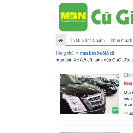
Tin Mua Bán Nhanh
Chọn mua h
Trang chủ
mua bán Xe ôtô cũ
mua bán Xe ôtô cũ, tags của CuGiaRe
Cách 
Minh 
Một 
hiện
mua 
30