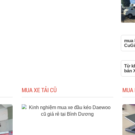
mua 
CuGi
Từ k
bán 
MUA XE TẢI CŨ
MUA 