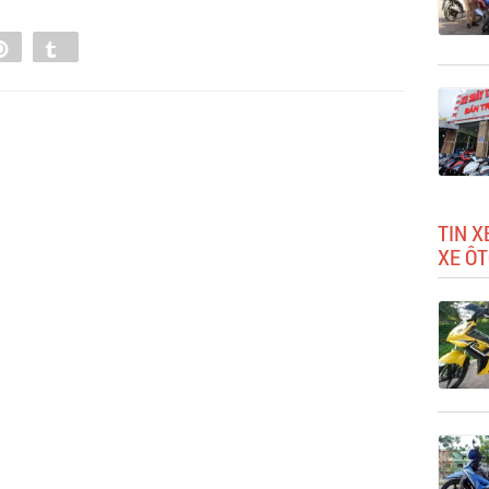
e
Pin
Tumblr
0
TIN X
XE ÔT