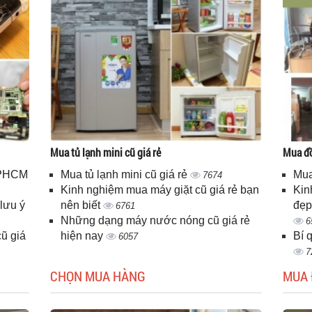
Mua tủ lạnh mini cũ giá rẻ
Mua đồ
 TPHCM
Mua tủ lạnh mini cũ giá rẻ
Mua
7674
Kinh nghiệm mua máy giặt cũ giá rẻ bạn
Kin
lưu ý
nên biết
đẹp
6761
Những dạng máy nước nóng cũ giá rẻ
6
ũ giá
hiện nay
Bí 
6057
7
CHỌN MUA HÀNG
MUA 