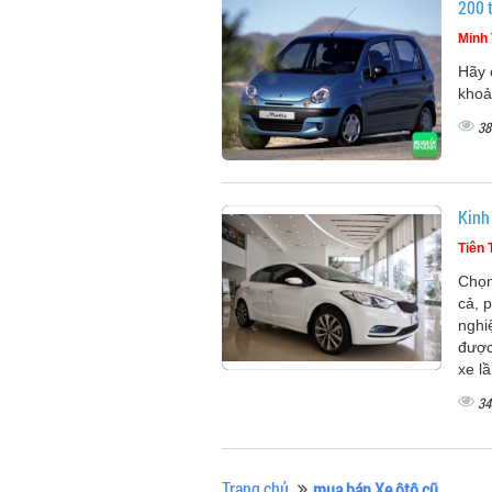
200 t
Minh 
Hãy 
khoả
38
Kinh
Tiên 
Chọn
cả, 
nghi
được
xe l
34
Trang chủ
mua bán Xe ôtô cũ