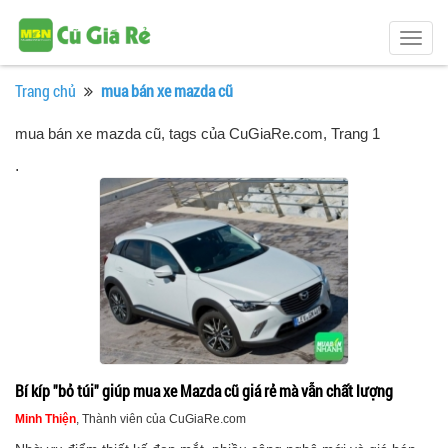
Togg
navig
Trang chủ
mua bán xe mazda cũ
mua bán xe mazda cũ, tags của CuGiaRe.com
, Trang 1
.
Bí kíp "bỏ túi" giúp mua xe Mazda cũ giá rẻ mà vẫn chất lượng
Minh Thiện
, Thành viên của CuGiaRe.com