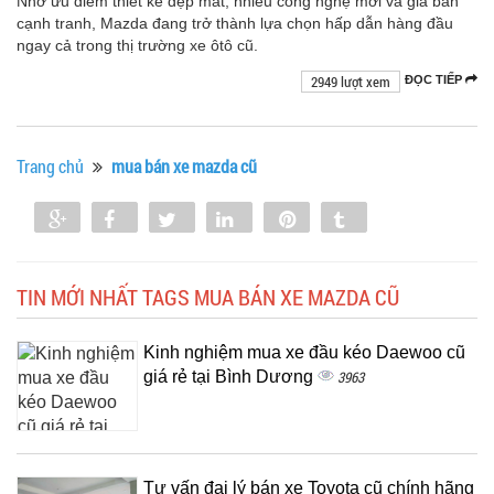
Nhờ ưu điểm thiết kế đẹp mắt, nhiều công nghệ mới và giá bán
cạnh tranh, Mazda đang trở thành lựa chọn hấp dẫn hàng đầu
ngay cả trong thị trường xe ôtô cũ.
2949 lượt xem
ĐỌC TIẾP
Trang chủ
mua bán xe mazda cũ
Share
Share
Tweet
Share
Pin
Tumblr
0
TIN MỚI NHẤT TAGS MUA BÁN XE MAZDA CŨ
Kinh nghiệm mua xe đầu kéo Daewoo cũ
giá rẻ tại Bình Dương
3963
Tư vấn đại lý bán xe Toyota cũ chính hãng