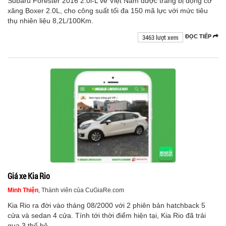
Subaru Forester 2016 2.0i-L về Việt Nam được trang bị động cơ
xăng Boxer 2.0L, cho công suất tối đa 150 mã lực với mức tiêu
thụ nhiên liệu 8,2L/100Km.
3463 lượt xem
ĐỌC TIẾP
Giá xe Kia Rio
Minh Thiện
, Thành viên của CuGiaRe.com
Kia Rio ra đời vào tháng 08/2000 với 2 phiên bản hatchback 5
cửa và sedan 4 cửa. Tính tới thời điểm hiện tại, Kia Rio đã trải
qua 3 thế hệ.