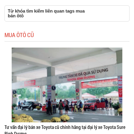
Từ khóa tìm kiếm liên quan tags mua
bán ôtô
MUA ÔTÔ CŨ
Tư vấn đại lý bán xe Toyota cũ chính hãng tại đại lý xe Toyota Sure
Bình Dương