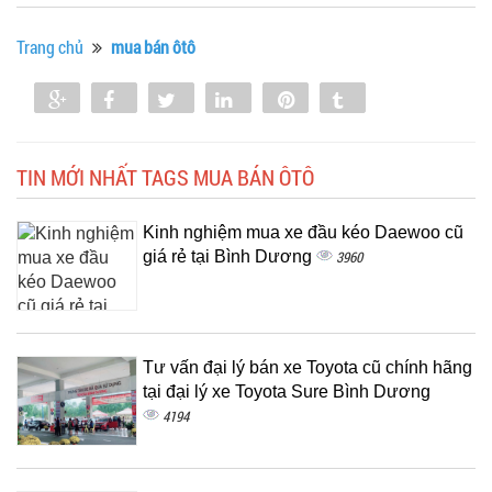
Trang chủ
mua bán ôtô
Share
Share
Tweet
Share
Pin
Tumblr
0
TIN MỚI NHẤT TAGS MUA BÁN ÔTÔ
Kinh nghiệm mua xe đầu kéo Daewoo cũ
giá rẻ tại Bình Dương
3960
Tư vấn đại lý bán xe Toyota cũ chính hãng
tại đại lý xe Toyota Sure Bình Dương
4194