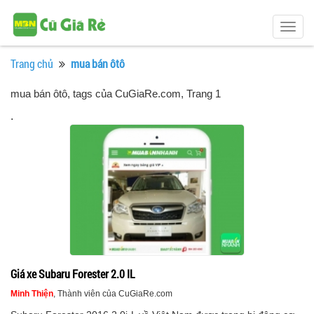
Togg
navig
Trang chủ
mua bán ôtô
mua bán ôtô, tags của CuGiaRe.com
, Trang 1
.
Giá xe Subaru Forester 2.0 IL
Minh Thiện
, Thành viên của CuGiaRe.com