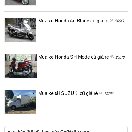
Mua xe Honda Air Blade cũ giá rẻ
26649
Mua xe Honda SH Mode cũ giá rẻ
25818
Mua xe tải SUZUKI cũ giá rẻ
25756
mua bán ôtô cũ, tags của CuGiaRe.com,