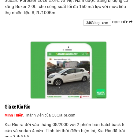
Subaru Forester 2016 2.0i-L về Việt Nam được trang bị động cơ
xăng Boxer 2.0L, cho công suất tối đa 150 mã lực với mức tiêu
thụ nhiên liệu 8,2L/100Km.
3463 lượt xem
ĐỌC TIẾP
Giá xe Kia Rio
Minh Thiện
, Thành viên của CuGiaRe.com
Kia Rio ra đời vào tháng 08/2000 với 2 phiên bản hatchback 5
cửa và sedan 4 cửa. Tính tới thời điểm hiện tại, Kia Rio đã trải
qua 3 thế hệ.