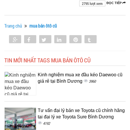
2795 lượt xem
ĐỌC TIẾP
Trang chủ
mua bán ôtô cũ
Share
Share
Tweet
Share
Pin
Tumblr
0
TIN MỚI NHẤT TAGS MUA BÁN ÔTÔ CŨ
Kinh nghiệm mua xe đầu kéo Daewoo cũ
giá rẻ tại Bình Dương
3960
Tư vấn đại lý bán xe Toyota cũ chính hãng
tại đại lý xe Toyota Sure Bình Dương
4192